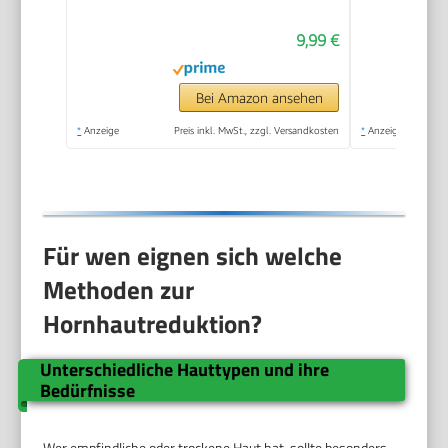
Special Edition Rosa,
9,99 €
Pediküre, Geeignet für
Nasse oder Trockene
Füße, Hornhaut
Bei Amazon ansehen
Entfernen Fuß,
*
Anzeige
Preis inkl. MwSt., zzgl. Versandkosten
*
Anzeige
Fußpflege
Für wen eignen sich welche
Methoden zur
Hornhautreduktion?
Unterschiedliche Hauttypen und ihre
Bedürfnisse
Wer empfindliche oder trockene Haut hat, sollte besonders