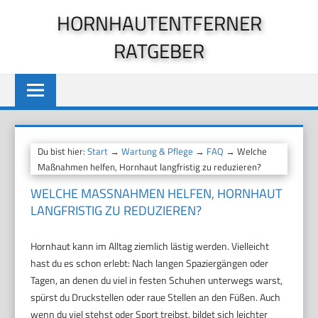
Zum
HORNHAUTENTFERNER
Inhalt
RATGEBER
springen
Du bist hier:
Start
→
Wartung & Pflege
→
FAQ
→ Welche
Maßnahmen helfen, Hornhaut langfristig zu reduzieren?
WELCHE MASSNAHMEN HELFEN, HORNHAUT L
ANGFRISTIG ZU REDUZIEREN?
Hornhaut kann im Alltag ziemlich lästig werden. Vielleicht
hast du es schon erlebt: Nach langen Spaziergängen oder
Tagen, an denen du viel in festen Schuhen unterwegs warst,
spürst du Druckstellen oder raue Stellen an den Füßen. Auch
wenn du viel stehst oder Sport treibst, bildet sich leichter