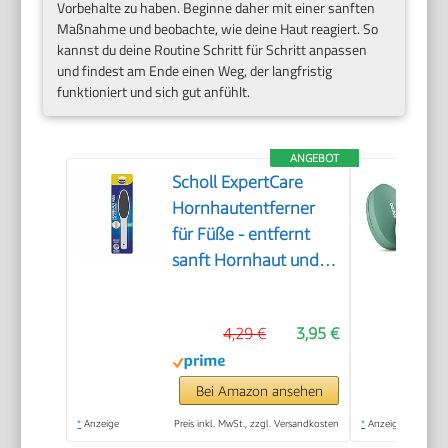
Vorbehalte zu haben. Beginne daher mit einer sanften
Maßnahme und beobachte, wie deine Haut reagiert. So
kannst du deine Routine Schritt für Schritt anpassen
und findest am Ende einen Weg, der langfristig
funktioniert und sich gut anfühlt.
ANGEBOT
Scholl ExpertCare
Hornhautentferner
für Füße - entfernt
sanft Hornhaut und
raue Haut, mit grober
und feiner
4,29 €
3,95 €
Reibefläche, effektive
Fußpflege für sofort
weiche Füße,
Bei Amazon ansehen
waschbar und
*
Anzeige
Preis inkl. MwSt., zzgl. Versandkosten
*
Anzeige
wiederverwendbar