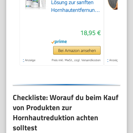
Lösung zur sanften
Hornhautentfernung
Schnell erweichende
Lotion 250ml No. 4
18,95 €
im Plus Pack.
Fußpflege Pediküre
Set ohne Schleifen
Bei Amazon ansehen
mit Sofort-Effekt.
*
Anzeige
Preis inkl. MwSt., zzgl. Versandkosten
*
Anzeige
Checkliste: Worauf du beim Kauf
von Produkten zur
Hornhautreduktion achten
solltest