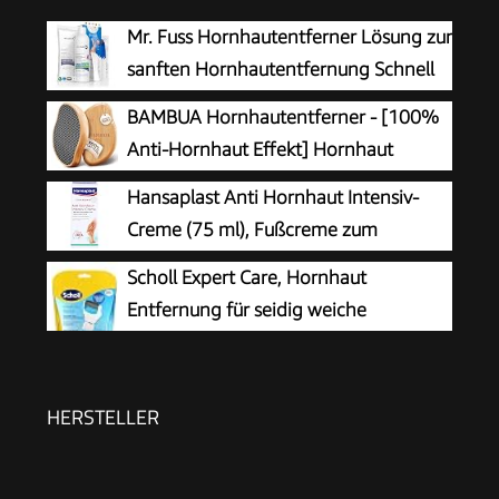
Mr. Fuss Hornhautentferner Lösung zur
sanften Hornhautentfernung Schnell
erweichende Lotion 250ml No. 4 im
BAMBUA Hornhautentferner - [100%
Plus Pack. Fußpflege Pediküre Set ohne
Anti-Hornhaut Effekt] Hornhaut
Schleifen mit Sofort-Effekt.
Entfernen Fuß - Zur Fußpflege für
Hansaplast Anti Hornhaut Intensiv-
schöne Füße - Effektives Nano Glas -
Creme (75 ml), Fußcreme zum
Professionelle Pediküre - Premium Bimsstein
Hornhaut entfernen,
Scholl Expert Care, Hornhaut
Fußpflege (Schwarz)
feuchtigkeitsspendende Hornhaut Creme pflegt
Entfernung für seidig weiche
sehr trockene Haut mit Urea
Füße,elektrischer Hornhautentferner
schnell & Mühelos (mit
Meeresmineralien Rolle für präzise Ergebnisse,1
HERSTELLER
Gerät inkl. Rolle)1 Stück(1er Pack)