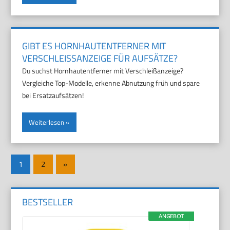
GIBT ES HORNHAUTENTFERNER MIT
VERSCHLEISSANZEIGE FÜR AUFSÄTZE?
Du suchst Hornhautentferner mit Verschleißanzeige?
Vergleiche Top-Modelle, erkenne Abnutzung früh und spare
bei Ersatzaufsätzen!
Weiterlesen
Seitennummerierung
Nächste
1
2
»
der
Beiträge
Beiträge
BESTSELLER
ANGEBOT