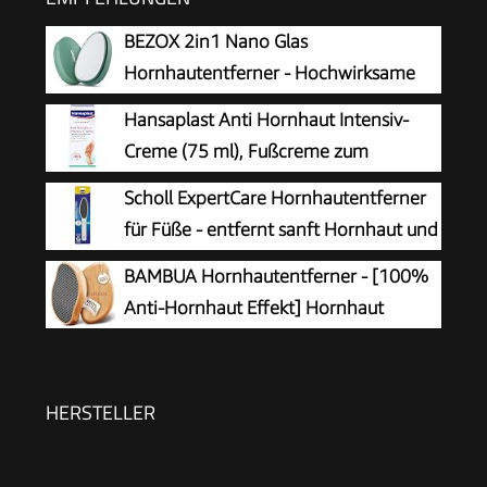
BEZOX 2in1 Nano Glas
Hornhautentferner - Hochwirksame
Hornhautfeile für samtweiche Füsse -
Hansaplast Anti Hornhaut Intensiv-
Professionelle Fußpflege sicher & schnell Zur
Creme (75 ml), Fußcreme zum
Hornhautentfernung auf nassen und trockenen
Hornhaut entfernen,
Scholl ExpertCare Hornhautentferner
Füßen
feuchtigkeitsspendende Hornhaut Creme pflegt
für Füße - entfernt sanft Hornhaut und
sehr trockene Haut mit Urea
raue Haut, mit grober und feiner
BAMBUA Hornhautentferner - [100%
Reibefläche, effektive Fußpflege für sofort
Anti-Hornhaut Effekt] Hornhaut
weiche Füße, waschbar und wiederverwendbar
Entfernen Fuß - Zur Fußpflege für
schöne Füße - Effektives Nano Glas -
Professionelle Pediküre - Premium Bimsstein
HERSTELLER
Fußpflege (Schwarz)