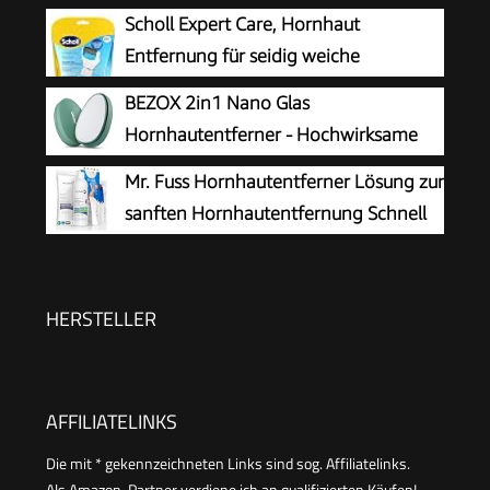
weiche Füße
Scholl Expert Care, Hornhaut
Entfernung für seidig weiche
Füße,elektrischer Hornhautentferner
BEZOX 2in1 Nano Glas
schnell & Mühelos (mit
Hornhautentferner - Hochwirksame
Meeresmineralien Rolle für präzise Ergebnisse,1
Hornhautfeile für samtweiche Füsse -
Mr. Fuss Hornhautentferner Lösung zur
Gerät inkl. Rolle)1 Stück(1er Pack)
Professionelle Fußpflege sicher & schnell Zur
sanften Hornhautentfernung Schnell
Hornhautentfernung auf nassen und trockenen
erweichende Lotion 250ml No. 4 im
Füßen
Plus Pack. Fußpflege Pediküre Set ohne
Schleifen mit Sofort-Effekt.
HERSTELLER
AFFILIATELINKS
Die mit * gekennzeichneten Links sind sog. Affiliatelinks.
Als Amazon-Partner verdiene ich an qualifizierten Käufen!