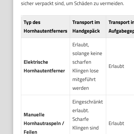
sicher verpackt sind, um Schäden zu vermeiden.
Typ des
Transport im
Transport i
Hornhautentferners
Handgepäck
Aufgabege
Erlaubt,
solange keine
Elektrische
scharfen
Erlaubt
Hornhautentferner
Klingen lose
mitgeführt
werden
Eingeschränkt
erlaubt.
Manuelle
Scharfe
Hornhautraspeln /
Erlaubt
Klingen sind
Feilen