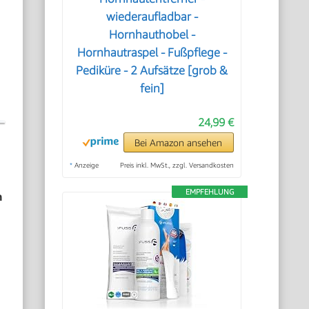
wiederaufladbar -
Hornhauthobel -
Hornhautraspel - Fußpflege -
Pediküre - 2 Aufsätze [grob &
fein]
24,99 €
Bei Amazon ansehen
*
Anzeige
Preis inkl. MwSt., zzgl. Versandkosten
EMPFEHLUNG
n