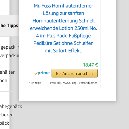
Mr. Fuss Hornhautentferner
Lösung zur sanften
Hornhautentfernung Schnell
che Tipps
erweichende Lotion 250ml No.
4 im Plus Pack. Fußpflege
Pediküre Set ohne Schleifen
gepäck in
mit Sofort-Effekt.
lverpackung
18,47 €
ehälter
Bei Amazon ansehen
men
*
Anzeige
Preis inkl. MwSt., zzgl. Versandkosten
gabegepäck
tieren,
päck