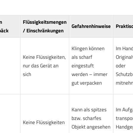
m
Flüssigkeitsmengen
Gefahrenhinweise
Praktis
päck
/ Einschränkungen
Klingen können
Im Hand
Keine Flüssigkeiten,
als scharf
Origina
nur das Gerät an
eingestuft
oder
sich
werden – immer
Schutzb
gut verpacken
mitneh
Kann als spitzes
Im Auf
bzw. scharfes
transpor
Keine Flüssigkeiten
Objekt angesehen
Handge