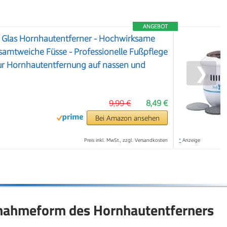
ANGEBOT
Glas Hornhautentferner - Hochwirksame
 samtweiche Füsse - Professionelle Fußpflege
Zur Hornhautentfernung auf nassen und
❯
9,99 €
8,49 €
Bei Amazon ansehen
Preis inkl. MwSt., zzgl. Versandkosten
*
Anzeige
tnahmeform des Hornhautentferners