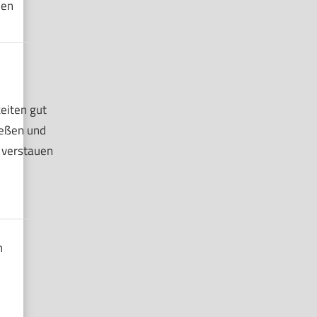
den
eiten gut
ießen und
 verstauen
n