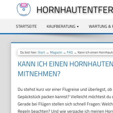
Zum
HORNHAUTENTFER
Inhalt
springen
STARTSEITE
KAUFBERATUNG
WARTUNG & 
Du bist hier:
Start
→
Magazin
→
FAQ
→ Kann ich einen Hornhaut
KANN ICH EINEN HORNHAUTEN
MITNEHMEN?
Du stehst kurz vor einer Flugreise und überlegst, o
Gepäckstück packen kannst? Vielleicht möchtest du 
Gerade bei Flügen stellen sich schnell Fragen: Welc
Regeln beachten? Und wie verpacke ich meinen Hornha