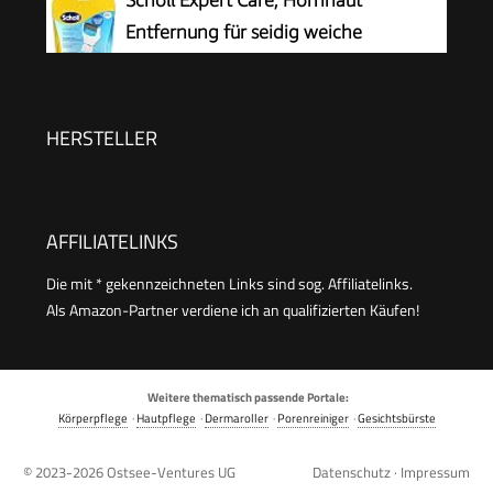
Scholl Expert Care, Hornhaut
feuchtigkeitsspendende Hornhaut Creme pflegt
Entfernung für seidig weiche
sehr trockene Haut mit Urea
Füße,elektrischer Hornhautentferner
schnell & Mühelos (mit
Meeresmineralien Rolle für präzise Ergebnisse,1
HERSTELLER
Gerät inkl. Rolle)1 Stück(1er Pack)
AFFILIATELINKS
Die mit * gekennzeichneten Links sind sog. Affiliatelinks.
Als Amazon-Partner verdiene ich an qualifizierten Käufen!
Weitere thematisch passende Portale:
Körperpflege
·
Hautpflege
·
Dermaroller
·
Porenreiniger
·
Gesichtsbürste
© 2023-2026
Ostsee-Ventures UG
Datenschutz
·
Impressum