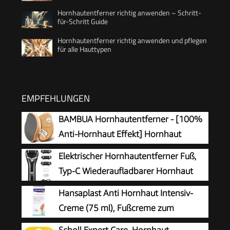
Hornhautentferner richtig anwenden – Schritt-
für-Schritt Guide
Hornhautentferner richtig anwenden und pflegen
für alle Hauttypen
EMPFEHLUNGEN
BAMBUA Hornhautentferner - [100%
Anti-Hornhaut Effekt] Hornhaut
Entfernen Fuß - Zur Fußpflege für
Elektrischer Hornhautentferner Fuß,
schöne Füße - Effektives Nano Glas -
Typ-C Wiederaufladbarer Hornhaut
Professionelle Pediküre - Premium Bimsstein
Entferner mit 3 Rollenköpfen, Pediküre
Hansaplast Anti Hornhaut Intensiv-
Fußpflege (Schwarz)
Werkzeug zur Entfernung von harter und
Creme (75 ml), Fußcreme zum
abgestorbener Haut
Hornhaut entfernen,