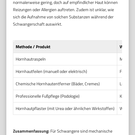
normalerweise gering, doch auf empfindlicher Haut können
Reizungen oder Allergien auftreten. Zudem ist unklar, wie
sich die Aufnahme von solchen Substanzen während der
Schwangerschaft auswirkt.
Methode / Produkt
Wirkpri
Hornhautraspeln
Mechanis
Hornhautfeilen (manuell oder elektrisch)
Feinere 
Chemische Hornhautentferner (Bäder, Cremes)
Lösen Ho
Professionelle Fußpflege (Podologie)
Kombina
Hornhautpflaster (mit Urea oder ähnlichen Wirkstoffen)
Weichen 
Zusammenfassung:
Für Schwangere sind mechanische