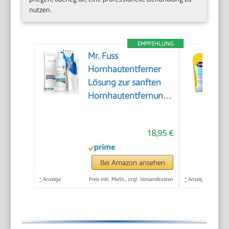
nutzen.
EMPFEHLUNG
Mr. Fuss
Hornhautentferner
Lösung zur sanften
Hornhautentfernung
Schnell erweichende
Lotion 250ml No. 4
18,95 €
im Plus Pack.
Fußpflege Pediküre
Set ohne Schleifen
Bei Amazon ansehen
mit Sofort-Effekt.
*
Anzeige
Preis inkl. MwSt., zzgl. Versandkosten
*
Anzeige