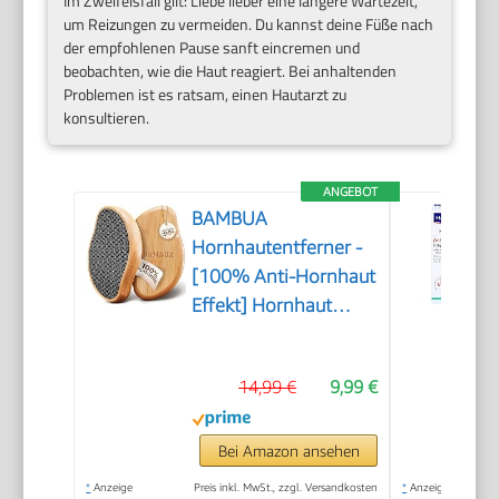
Im Zweifelsfall gilt: Liebe lieber eine längere Wartezeit,
um Reizungen zu vermeiden. Du kannst deine Füße nach
der empfohlenen Pause sanft eincremen und
beobachten, wie die Haut reagiert. Bei anhaltenden
Problemen ist es ratsam, einen Hautarzt zu
konsultieren.
ANGEBOT
BAMBUA
Hornhautentferner -
[100% Anti-Hornhaut
Effekt] Hornhaut
Entfernen Fuß - Zur
Fußpflege für schöne
14,99 €
9,99 €
Füße - Effektives
Nano Glas -
Professionelle
Bei Amazon ansehen
Pediküre - Premium
*
Anzeige
Preis inkl. MwSt., zzgl. Versandkosten
*
Anzeige