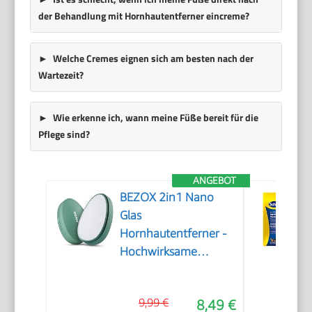
der Behandlung mit Hornhautentferner eincreme?
Welche Cremes eignen sich am besten nach der
Wartezeit?
Wie erkenne ich, wann meine Füße bereit für die
Pflege sind?
ANGEBOT
BEZOX 2in1 Nano
Glas
Hornhautentferner -
Hochwirksame
Hornhautfeile für
samtweiche Füsse -
9,99 €
8,49 €
Professionelle