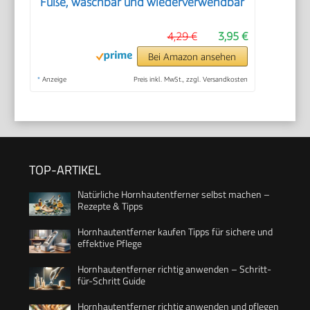
Füße, waschbar und wiederverwendbar
4,29 €
3,95 €
Bei Amazon ansehen
*
Anzeige
Preis inkl. MwSt., zzgl. Versandkosten
TOP-ARTIKEL
Natürliche Hornhautentferner selbst machen –
Rezepte & Tipps
Hornhautentferner kaufen Tipps für sichere und
effektive Pflege
Hornhautentferner richtig anwenden – Schritt-
für-Schritt Guide
Hornhautentferner richtig anwenden und pflegen