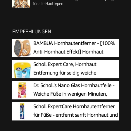
für alle Hauttypen
EMPFEHLUNGEN
BAMBUA Hornhautentferner - [100%
Anti-Hornhaut Effekt] Hornhaut
Entfernen Fuß - Zur Fußpflege für
Scholl Expert Care, Hornhaut
schöne Füße - Effektives Nano Glas -
Entfernung für seidig weiche
Professionelle Pediküre - Premium Bimsstein
Füße,elektrischer Hornhautentferner
Dr. Scholl’s Nano Glas Hornhautfeile -
Fußpflege (Schwarz)
schnell & Mühelos (mit
Weiche Füße in wenigen Minuten,
Meeresmineralien Rolle für präzise Ergebnisse,1
Hornhautentferner, Special Edition
Scholl ExpertCare Hornhautentferner
Gerät inkl. Rolle)1 Stück(1er Pack)
Rosa, Pediküre, Geeignet für Nasse oder
für Füße - entfernt sanft Hornhaut und
Trockene Füße, Hornhaut Entfernen Fuß,
raue Haut, mit grober und feiner
Fußpflege