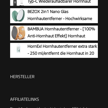
Typ-C Wiederaufladbarer Hornhaut
Entferner mit 3 Rollenköpfen, Pediküre
BEZOX 2in1 Nano Glas
Werkzeug zur Entfernung von harter und
Hornhautentferner - Hochwirksame
abgestorbener Haut
Hornhautfeile für samtweiche Füsse -
BAMBUA Hornhautentferner - [100%
Professionelle Fußpflege sicher & schnell Zur
Anti-Hornhaut Effekt] Hornhaut
Hornhautentfernung auf nassen und trockenen
Entfernen Fuß - Zur Fußpflege für
HornEx! Hornhautentferner extra stark
Füßen
schöne Füße - Effektives Nano Glas -
- 250 ml/entfernt die Hornhaut in 20
Professionelle Pediküre - Premium Bimsstein
Minuten
Fußpflege (Schwarz)
HERSTELLER
AFFILIATELINKS