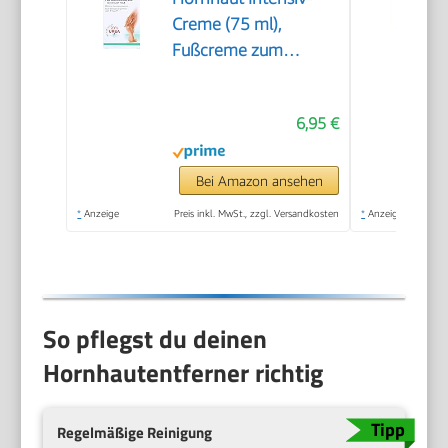
Creme (75 ml),
Fußcreme zum
Hornhaut entfernen,
feuchtigkeitsspendende
6,95 €
Hornhaut Creme
pflegt sehr trockene
Haut mit Urea
Bei Amazon ansehen
*
Anzeige
Preis inkl. MwSt., zzgl. Versandkosten
*
Anzeige
So pflegst du deinen
Hornhautentferner richtig
Regelmäßige Reinigung