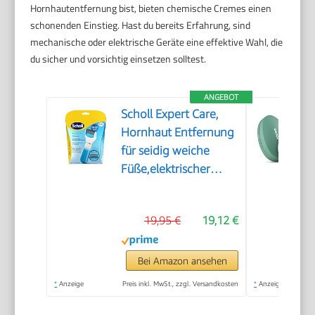
Hornhautentfernung bist, bieten chemische Cremes einen
schonenden Einstieg. Hast du bereits Erfahrung, sind
mechanische oder elektrische Geräte eine effektive Wahl, die
du sicher und vorsichtig einsetzen solltest.
ANGEBOT
Scholl Expert Care,
Hornhaut Entfernung
für seidig weiche
Füße,elektrischer
Hornhautentferner
schnell & Mühelos
19,95 €
19,12 €
(mit
Meeresmineralien
Rolle für präzise
Bei Amazon ansehen
Ergebnisse,1 Gerät
*
Anzeige
Preis inkl. MwSt., zzgl. Versandkosten
*
Anzeige
inkl. Rolle)1 Stück(1er
Pack)