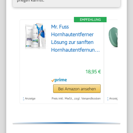
EMPFEHLUNG
Mr. Fuss
Hornhautentferner
Lösung zur sanften
Hornhautentfernung
Schnell erweichende
Lotion 250ml No. 4
18,95 €
im Plus Pack.
Fußpflege Pediküre
Set ohne Schleifen
Bei Amazon ansehen
mit Sofort-Effekt.
*
Anzeige
Preis inkl. MwSt., zzgl. Versandkosten
*
Anzeige