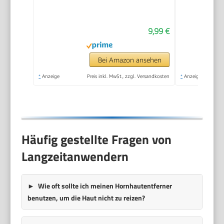
Hornhautrasierer -
Edelstahl Fußraspel
9,99 €
Harte Haut Ferse
Hornhautentfernung
Pediküre Set für Hand
Bei Amazon ansehen
Füße Fußpflege mit
*
Anzeige
Preis inkl. MwSt., zzgl. Versandkosten
*
Anzeige
10 Ersatzklingen
Silber
Häufig gestellte Fragen von
Langzeitanwendern
Wie oft sollte ich meinen Hornhautentferner
benutzen, um die Haut nicht zu reizen?