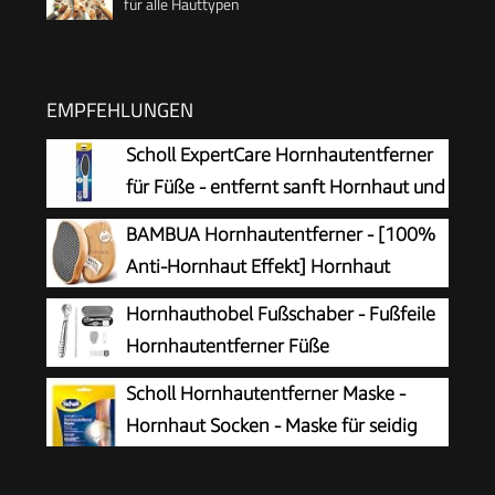
für alle Hauttypen
EMPFEHLUNGEN
Scholl ExpertCare Hornhautentferner
für Füße - entfernt sanft Hornhaut und
raue Haut, mit grober und feiner
BAMBUA Hornhautentferner - [100%
Reibefläche, effektive Fußpflege für sofort
Anti-Hornhaut Effekt] Hornhaut
weiche Füße, waschbar und wiederverwendbar
Entfernen Fuß - Zur Fußpflege für
Hornhauthobel Fußschaber - Fußfeile
schöne Füße - Effektives Nano Glas -
Hornhautentferner Füße
Professionelle Pediküre - Premium Bimsstein
Hornhautrasierer - Edelstahl Fußraspel
Scholl Hornhautentferner Maske -
Fußpflege (Schwarz)
Harte Haut Ferse Hornhautentfernung Pediküre
Hornhaut Socken - Maske für seidig
Set für Hand Füße Fußpflege mit 10
weiche Füße
Ersatzklingen Silber