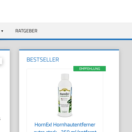
RATGEBER
BESTSELLER
EMPFEHLUNG
s
HornEx! Hornhautentferner