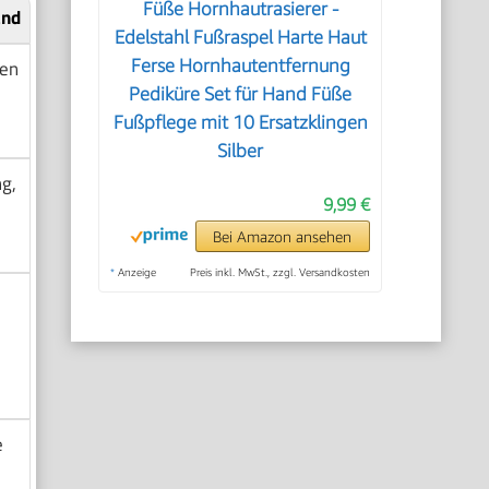
Füße Hornhautrasierer -
and
Edelstahl Fußraspel Harte Haut
Ferse Hornhautentfernung
gen
Pediküre Set für Hand Füße
Fußpflege mit 10 Ersatzklingen
Silber
g,
9,99 €
Bei Amazon ansehen
*
Anzeige
Preis inkl. MwSt., zzgl. Versandkosten
e