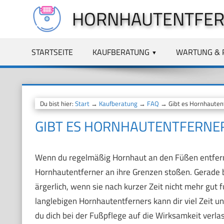
Zum
HORNHAUTENTFER
Inhalt
springen
STARTSEITE
KAUFBERATUNG
WARTUNG & 
Du bist hier:
Start
→
Kaufberatung
→
FAQ
→ Gibt es Hornhautentf
GIBT ES HORNHAUTENTFERNER,
Wenn du regelmäßig Hornhaut an den Füßen entferne
Hornhautentferner an ihre Grenzen stoßen. Gerade b
ärgerlich, wenn sie nach kurzer Zeit nicht mehr gut 
langlebigen Hornhautentferners kann dir viel Zeit 
du dich bei der Fußpflege auf die Wirksamkeit verl