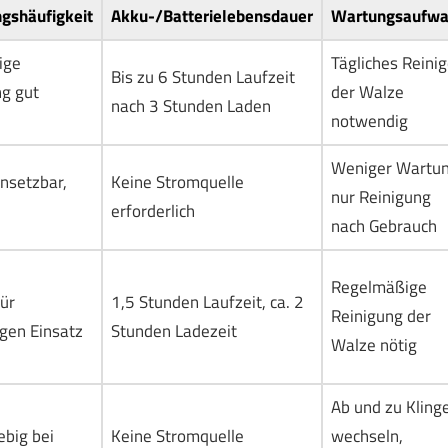
gshäufigkeit
Akku-/Batterielebensdauer
Wartungsaufw
ige
Tägliches Reini
Bis zu 6 Stunden Laufzeit
g gut
der Walze
nach 3 Stunden Laden
notwendig
Weniger Wartun
insetzbar,
Keine Stromquelle
nur Reinigung
erforderlich
nach Gebrauch
Regelmäßige
ür
1,5 Stunden Laufzeit, ca. 2
Reinigung der
gen Einsatz
Stunden Ladezeit
Walze nötig
Ab und zu Kling
ebig bei
Keine Stromquelle
wechseln,