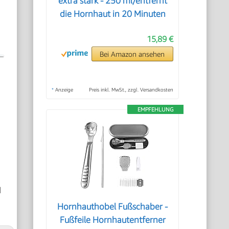
extra stark - 250 ml/entfernt
die Hornhaut in 20 Minuten
15,89 €
Bei Amazon ansehen
*
Anzeige
Preis inkl. MwSt., zzgl. Versandkosten
EMPFEHLUNG
d
Hornhauthobel Fußschaber -
Fußfeile Hornhautentferner