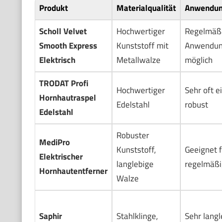
Produkt
Materialqualität
Anwendun
Scholl Velvet
Hochwertiger
Regelmäß
Smooth Express
Kunststoff mit
Anwendun
Elektrisch
Metallwalze
möglich
TRODAT Profi
Hochwertiger
Sehr oft e
Hornhautraspel
Edelstahl
robust
Edelstahl
Robuster
MediPro
Kunststoff,
Geeignet f
Elektrischer
langlebige
regelmäßi
Hornhautentferner
Walze
Saphir
Stahlklinge,
Sehr langl