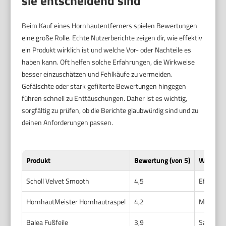
sie entscheidend sind
Beim Kauf eines Hornhautentferners spielen Bewertungen
eine große Rolle. Echte Nutzerberichte zeigen dir, wie effektiv
ein Produkt wirklich ist und welche Vor- oder Nachteile es
haben kann. Oft helfen solche Erfahrungen, die Wirkweise
besser einzuschätzen und Fehlkäufe zu vermeiden.
Gefälschte oder stark gefilterte Bewertungen hingegen
führen schnell zu Enttäuschungen. Daher ist es wichtig,
sorgfältig zu prüfen, ob die Berichte glaubwürdig sind und zu
deinen Anforderungen passen.
Produkt
Bewertung (von 5)
Wirkung
Scholl Velvet Smooth
4,5
Effektiv
HornhautMeister Hornhautraspel
4,2
Mechanis
Balea Fußfeile
3,9
Sanfte B