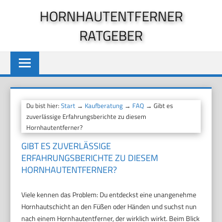
Zum
HORNHAUTENTFERNER
Inhalt
RATGEBER
springen
Du bist hier:
Start
→
Kaufberatung
→
FAQ
→ Gibt es
zuverlässige Erfahrungsberichte zu diesem
Hornhautentferner?
GIBT ES ZUVERLÄSSIGE
ERFAHRUNGSBERICHTE ZU DIESEM
HORNHAUTENTFERNER?
Viele kennen das Problem: Du entdeckst eine unangenehme
Hornhautschicht an den Füßen oder Händen und suchst nun
nach einem Hornhautentferner, der wirklich wirkt. Beim Blick