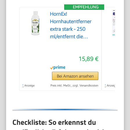
EMPFEHLUNG
HornEx!
Hornhautentferner
extra stark - 250
ml/entfernt die
Hornhaut in 20
Minuten
15,89 €
Bei Amazon ansehen
*
Anzeige
Preis inkl. MwSt., zzgl. Versandkosten
*
Anzeige
Checkliste: So erkennst du