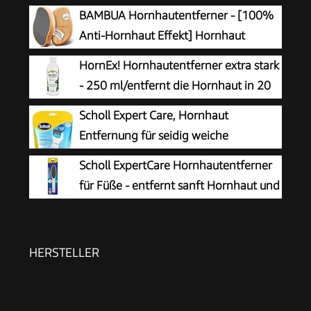
BAMBUA Hornhautentferner - [100%
Anti-Hornhaut Effekt] Hornhaut
Entfernen Fuß - Zur Fußpflege für
HornEx! Hornhautentferner extra stark
schöne Füße - Effektives Nano Glas -
- 250 ml/entfernt die Hornhaut in 20
Professionelle Pediküre - Premium Bimsstein
Minuten
Scholl Expert Care, Hornhaut
Fußpflege (Schwarz)
Entfernung für seidig weiche
Füße,elektrischer Hornhautentferner
Scholl ExpertCare Hornhautentferner
schnell & Mühelos (mit
für Füße - entfernt sanft Hornhaut und
Meeresmineralien Rolle für präzise Ergebnisse,1
raue Haut, mit grober und feiner
Gerät inkl. Rolle)1 Stück(1er Pack)
Reibefläche, effektive Fußpflege für sofort
weiche Füße, waschbar und wiederverwendbar
HERSTELLER