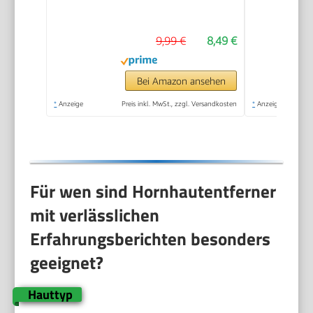
Hornhautfeile für
samtweiche Füsse -
9,99 €
8,49 €
Professionelle
Fußpflege sicher &
schnell Zur
Bei Amazon ansehen
Hornhautentfernung
*
Anzeige
Preis inkl. MwSt., zzgl. Versandkosten
*
Anzeige
auf nassen und
trockenen Füßen
Für wen sind Hornhautentferner
mit verlässlichen
Erfahrungsberichten besonders
geeignet?
Hauttyp