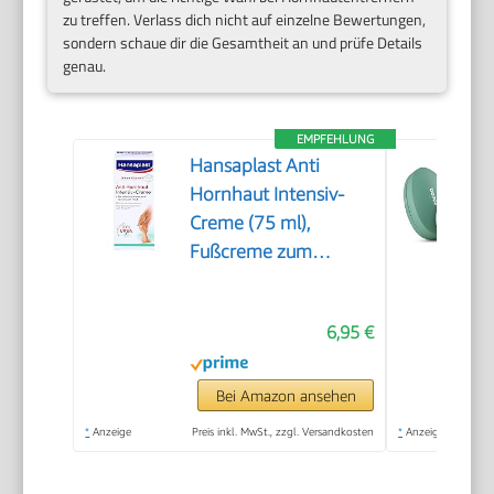
zu treffen. Verlass dich nicht auf einzelne Bewertungen,
sondern schaue dir die Gesamtheit an und prüfe Details
genau.
EMPFEHLUNG
Hansaplast Anti
Hornhaut Intensiv-
Creme (75 ml),
Fußcreme zum
Hornhaut entfernen,
feuchtigkeitsspendende
6,95 €
Hornhaut Creme
pflegt sehr trockene
Haut mit Urea
Bei Amazon ansehen
*
Anzeige
Preis inkl. MwSt., zzgl. Versandkosten
*
Anzeige