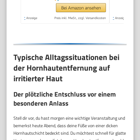
Professionelle
Bei Amazon ansehen
Pediküre - Premium
*
Anzeige
Preis inkl. MwSt., zzgl. Versandkosten
*
Anzeige
Bimsstein Fußpflege
(Schwarz)
Typische Alltagssituationen bei
der Hornhautentfernung auf
irritierter Haut
Der plötzliche Entschluss vor einem
besonderen Anlass
Stell dir vor, du hast morgen eine wichtige Veranstaltung und
bemerkst heute Abend, dass deine Füße von einer dicken
Hornhautschicht bedeckt sind. Du möchtest schnell für glatte