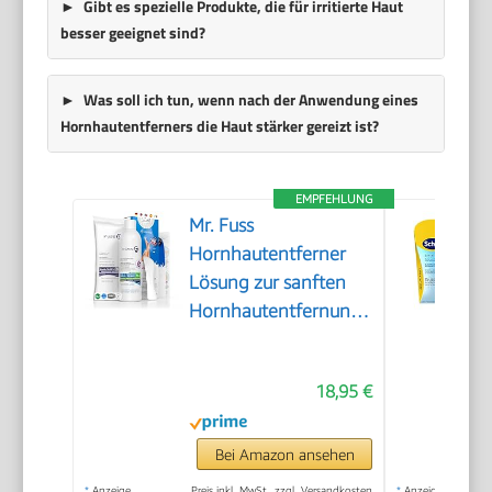
Gibt es spezielle Produkte, die für irritierte Haut
besser geeignet sind?
Was soll ich tun, wenn nach der Anwendung eines
Hornhautentferners die Haut stärker gereizt ist?
EMPFEHLUNG
Mr. Fuss
Hornhautentferner
Lösung zur sanften
Hornhautentfernung
Schnell erweichende
Lotion 250ml No. 4
18,95 €
im Plus Pack.
Fußpflege Pediküre
Set ohne Schleifen
Bei Amazon ansehen
mit Sofort-Effekt.
*
Anzeige
Preis inkl. MwSt., zzgl. Versandkosten
*
Anzeige