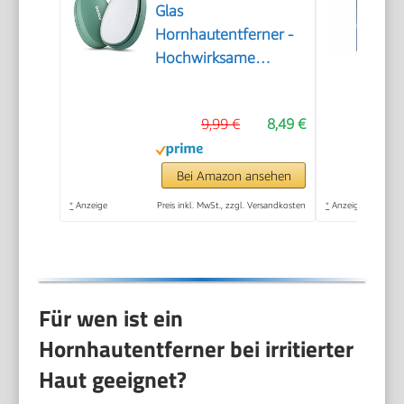
Glas
Hornhautentferner -
Hochwirksame
Hornhautfeile für
samtweiche Füsse -
9,99 €
8,49 €
Professionelle
Fußpflege sicher &
schnell Zur
Bei Amazon ansehen
Hornhautentfernung
*
Anzeige
Preis inkl. MwSt., zzgl. Versandkosten
*
Anzeige
auf nassen und
trockenen Füßen
Für wen ist ein
Hornhautentferner bei irritierter
Haut geeignet?