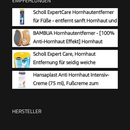
EMPFEHLUNGEN
Scholl ExpertCare Hornhautentferner
für Füße - entfernt sanft Hornhaut und
raue Haut, mit grober und feiner
BAMBUA Hornhautentferner - [100%
Reibefläche, effektive Fußpflege für sofort
Anti-Hornhaut Effekt] Hornhaut
weiche Füße, waschbar und wiederverwendbar
Entfernen Fuß - Zur Fußpflege für
Scholl Expert Care, Hornhaut
schöne Füße - Effektives Nano Glas -
Entfernung für seidig weiche
Professionelle Pediküre - Premium Bimsstein
Füße,elektrischer Hornhautentferner
Hansaplast Anti Hornhaut Intensiv-
Fußpflege (Schwarz)
schnell & Mühelos (mit
Creme (75 ml), Fußcreme zum
Meeresmineralien Rolle für präzise Ergebnisse,1
Hornhaut entfernen,
Gerät inkl. Rolle)1 Stück(1er Pack)
feuchtigkeitsspendende Hornhaut Creme pflegt
sehr trockene Haut mit Urea
HERSTELLER