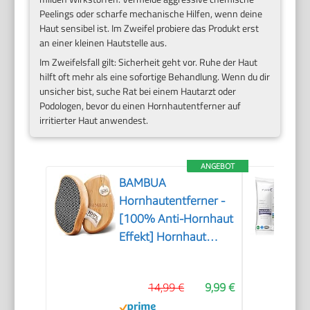
Peelings oder scharfe mechanische Hilfen, wenn deine
Haut sensibel ist. Im Zweifel probiere das Produkt erst
an einer kleinen Hautstelle aus.
Im Zweifelsfall gilt: Sicherheit geht vor. Ruhe der Haut
hilft oft mehr als eine sofortige Behandlung. Wenn du dir
unsicher bist, suche Rat bei einem Hautarzt oder
Podologen, bevor du einen Hornhautentferner auf
irritierter Haut anwendest.
ANGEBOT
BAMBUA
Hornhautentferner -
[100% Anti-Hornhaut
Effekt] Hornhaut
Entfernen Fuß - Zur
Fußpflege für schöne
14,99 €
9,99 €
Füße - Effektives
Nano Glas -