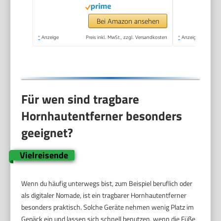
Fußpflege sicher &
schnell Zur
Bei Amazon ansehen
Hornhautentfernung
*
Anzeige
Preis inkl. MwSt., zzgl. Versandkosten
*
Anzeige
auf nassen und
trockenen Füßen
Für wen sind tragbare
Hornhautentferner besonders
geeignet?
Vielreisende
Wenn du häufig unterwegs bist, zum Beispiel beruflich oder
als digitaler Nomade, ist ein tragbarer Hornhautentferner
besonders praktisch. Solche Geräte nehmen wenig Platz im
Gepäck ein und lassen sich schnell benutzen, wenn die Füße