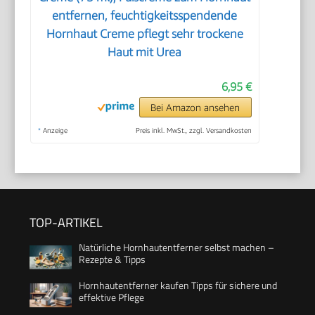
entfernen, feuchtigkeitsspendende
Hornhaut Creme pflegt sehr trockene
Haut mit Urea
6,95 €
Bei Amazon ansehen
*
Anzeige
Preis inkl. MwSt., zzgl. Versandkosten
TOP-ARTIKEL
Natürliche Hornhautentferner selbst machen –
Rezepte & Tipps
Hornhautentferner kaufen Tipps für sichere und
effektive Pflege