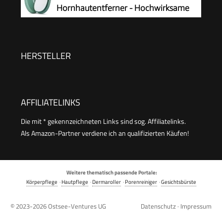
Hornhautentferner - Hochwirksame
Hornhautfeile für samtweiche Füsse -
Professionelle Fußpflege sicher & schnell Zur
Hornhautentfernung auf nassen und trockenen
HERSTELLER
Füßen
AFFILIATELINKS
Die mit * gekennzeichneten Links sind sog. Affiliatelinks.
Als Amazon-Partner verdiene ich an qualifizierten Käufen!
Weitere thematisch passende Portale:
Körperpflege
·
Hautpflege
·
Dermaroller
·
Porenreiniger
·
Gesichtsbürste
© 2023-2026
Ostsee-Ventures UG
Datenschutz
·
Impressum