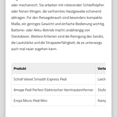
oder mechanisch. Sie arbeiten mit rotierenden Schleifköpfen
oder feinen Klingen, die verhorntes Hautgewebe schonend
abtragen. Für den Reisegebrauch sind besonders kompakte
Maße, ein geringes Gewicht und einfache Bedienung wichtig.
Batterie- oder Akku-Betrieb macht unabhängig von
Steckdosen. Weitere Kriterien sind die Reinigung des Geräts,
die Lautstärke und die Strapazierfähigkeit, da es unterwegs
auch mal rauer zugehen kann.
Produkt
Vorteile
Scholl Velvet Smooth Express Pedi
Leicht, kabe
Amope Pedi Perfect Elektrischer Hornhautentferner
Stufenlos re
Emjoi Micro-Pedi Mini
Kompakt, lei