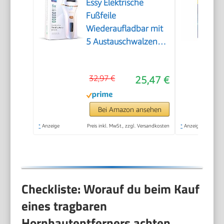
Essy Elektrische
Fußfeile
Wiederaufladbar mit
5 Austauschwalzen
(Weiß)
32,97 €
25,47 €
Bei Amazon ansehen
*
Anzeige
Preis inkl. MwSt., zzgl. Versandkosten
*
Anzeige
Checkliste: Worauf du beim Kauf
eines tragbaren
Hornhautentferners achten