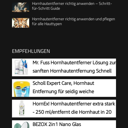
Hornhautentferner richtig anwenden – Schritt-
für-Schritt Guide
Hornhautentferner richtig anwenden und pflegen
für alle Hauttypen
EMPFEHLUNGEN
Mr. Fuss Hornhautentferner Lösung zur
sanften Hornhautentfernung Schnell
erweichende Lotion 250ml No. 4 im
Scholl Expert Care, Hornhaut
Plus Pack. Fußpflege Pediküre Set ohne
Entfernung für seidig weiche
Schleifen mit Sofort-Effekt.
Füße,elektrischer Hornhautentferner
HornEx! Hornhautentferner extra stark
schnell & Mühelos (mit
- 250 ml/entfernt die Hornhaut in 20
Meeresmineralien Rolle für präzise Ergebnisse,1
Minuten
BEZOX 2in1 Nano Glas
Gerät inkl. Rolle)1 Stück(1er Pack)