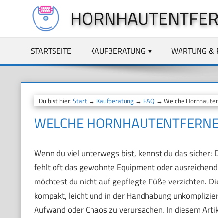
Zum
HORNHAUTENTFER
Inhalt
springen
STARTSEITE
KAUFBERATUNG
WARTUNG & 
Du bist hier:
Start
→
Kaufberatung
→
FAQ
→ Welche Hornhautentf
WELCHE HORNHAUTENTFERNER 
Wenn du viel unterwegs bist, kennst du das sicher: 
fehlt oft das gewohnte Equipment oder ausreichend 
möchtest du nicht auf gepflegte Füße verzichten. Di
kompakt, leicht und in der Handhabung unkompliziert
Aufwand oder Chaos zu verursachen. In diesem Artike