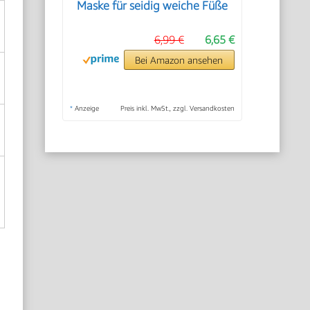
Maske für seidig weiche Füße
6,99 €
6,65 €
Bei Amazon ansehen
*
Anzeige
Preis inkl. MwSt., zzgl. Versandkosten