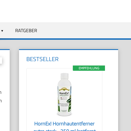
RATGEBER
BESTSELLER
EMPFEHLUNG
n
n
l
HornEx! Hornhautentferner