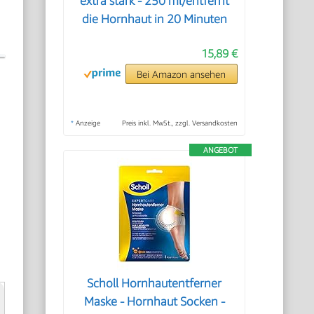
extra stark - 250 ml/entfernt
die Hornhaut in 20 Minuten
15,89 €
Bei Amazon ansehen
*
Anzeige
Preis inkl. MwSt., zzgl. Versandkosten
ANGEBOT
Scholl Hornhautentferner
Maske - Hornhaut Socken -