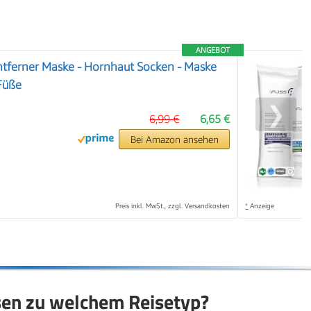
ANGEBOT
ntferner Maske - Hornhaut Socken - Maske
 Füße
❯
6,99 €
6,65 €
Bei Amazon ansehen
Preis inkl. MwSt., zzgl. Versandkosten
*
Anzeige
sen zu welchem Reisetyp?