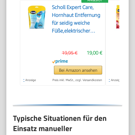
Scholl Expert Care,
Hornhaut Entfernung
für seidig weiche
Füße,elektrischer
Hornhautentferner
schnell & Mühelos
19,95 €
19,00 €
(mit
Meeresmineralien
Rolle für präzise
Bei Amazon ansehen
Ergebnisse,1 Gerät
*
Anzeige
Preis inkl. MwSt., zzgl. Versandkosten
*
Anzeige
inkl. Rolle)1 Stück(1er
Pack)
Typische Situationen für den
Einsatz manueller