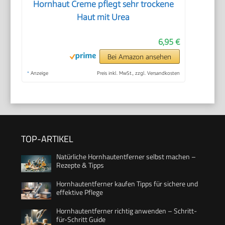
Hornhaut Creme pflegt sehr trockene
Haut mit Urea
6,95 €
Bei Amazon ansehen
*
Anzeige
Preis inkl. MwSt., zzgl. Versandkosten
TOP-ARTIKEL
Natürliche Hornhautentferner selbst machen –
Rezepte & Tipps
Hornhautentferner kaufen Tipps für sichere und
effektive Pflege
Hornhautentferner richtig anwenden – Schritt-
für-Schritt Guide