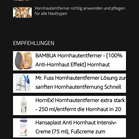
Hornhautentferner richtig anwenden und pflegen
für alle Hauttypen
EMPFEHLUNGEN
BAMBUA Hornhautentferner - [100%
Anti-Hornhaut Effekt] Hornhaut
Entfernen Fuß - Zur Fußpflege für
Mr. Fuss Hornhautentferner Lösung zur
schöne Füße - Effektives Nano Glas -
sanften Hornhautentfernung Schnell
Professionelle Pediküre - Premium Bimsstein
erweichende Lotion 250ml No. 4 im
HornEx! Hornhautentferner extra stark
Fußpflege (Schwarz)
Plus Pack. Fußpflege Pediküre Set ohne
- 250 ml/entfernt die Hornhaut in 20
Schleifen mit Sofort-Effekt.
Minuten
Hansaplast Anti Hornhaut Intensiv-
Creme (75 ml), Fußcreme zum