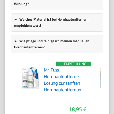
Wirkung?
Welches Material ist bei Hornhautentfernern
empfehlenswert?
Wie pflege und reinige ich meinen manuellen
Hornhautentferner?
EMPFEHLUNG
Mr. Fuss
Hornhautentferner
Lösung zur sanften
Hornhautentfernung
Schnell erweichende
Lotion 250ml No. 4
18,95 €
im Plus Pack.