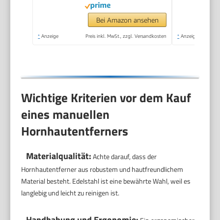
Fußpflege Pediküre
Set ohne Schleifen
Bei Amazon ansehen
mit Sofort-Effekt.
*
Anzeige
Preis inkl. MwSt., zzgl. Versandkosten
*
Anzeige
Wichtige Kriterien vor dem Kauf
eines manuellen
Hornhautentferners
Materialqualität:
Achte darauf, dass der
Hornhautentferner aus robustem und hautfreundlichem
Material besteht. Edelstahl ist eine bewährte Wahl, weil es
langlebig und leicht zu reinigen ist.
Handhabung und Ergonomie: