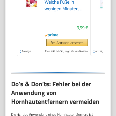
Weiche Füße in
wenigen Minuten,
Hornhautentferner,
Special Edition Rosa,
9,99 €
Pediküre, Geeignet für
Nasse oder Trockene
Füße, Hornhaut
Bei Amazon ansehen
Entfernen Fuß,
*
Anzeige
Preis inkl. MwSt., zzgl. Versandkosten
*
Anzeige
Fußpflege
Do’s & Don’ts: Fehler bei der
Anwendung von
Hornhautentfernern vermeiden
Die richtige Anwendung eines Hornhautentferners ist