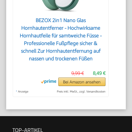
BEZOX 2in1 Nano Glas
Hornhautentferner - Hochwirksame
Hornhautfeile für samtweiche Füsse -
Professionelle Fußpflege sicher &
schnell Zur Hornhautentfernung auf
nassen und trockenen Füßen
9,99 €
8,49 €
Bei Amazon ansehen
*
Anzeige
Preis inkl. MwSt., zzgl. Versandkosten
TOP-ARTIKEL