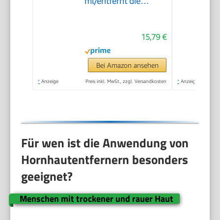
ml/entfernt die
Hornhaut in 20
Minuten
15,79 €
Bei Amazon ansehen
*
Anzeige
Preis inkl. MwSt., zzgl. Versandkosten
*
Anzeige
Für wen ist die Anwendung von
Hornhautentfernern besonders
geeignet?
Menschen mit trockener und rauer Haut