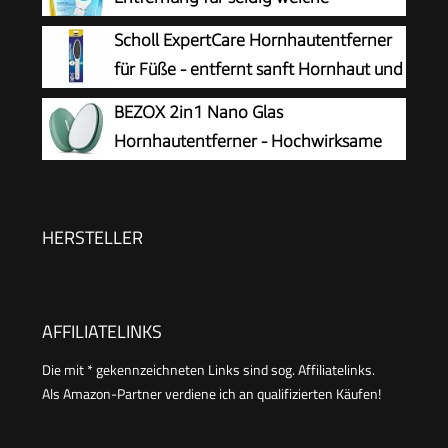
sehr trockene Haut mit Urea
Füße,elektrischer Hornhautentferner
Scholl ExpertCare Hornhautentferner
schnell & Mühelos (mit
für Füße - entfernt sanft Hornhaut und
Meeresmineralien Rolle für präzise Ergebnisse,1
raue Haut, mit grober und feiner
BEZOX 2in1 Nano Glas
Gerät inkl. Rolle)1 Stück(1er Pack)
Reibefläche, effektive Fußpflege für sofort
Hornhautentferner - Hochwirksame
weiche Füße, waschbar und wiederverwendbar
Hornhautfeile für samtweiche Füsse -
Professionelle Fußpflege sicher & schnell Zur
Hornhautentfernung auf nassen und trockenen
HERSTELLER
Füßen
AFFILIATELINKS
Die mit * gekennzeichneten Links sind sog. Affiliatelinks.
Als Amazon-Partner verdiene ich an qualifizierten Käufen!