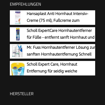
EMPFEHLUNGEN
Hansaplast Anti Hornhaut Intensiv-
Creme (75 ml), Fußcreme zum
Hornhaut entfernen,
Scholl ExpertCare Hornhautentferner
feuchtigkeitsspendende Hornhaut Creme pflegt
für Füße - entfernt sanft Hornhaut und
sehr trockene Haut mit Urea
raue Haut, mit grober und feiner
Mr. Fuss Hornhautentferner Lösung zur
Reibefläche, effektive Fußpflege für sofort
sanften Hornhautentfernung Schnell
weiche Füße, waschbar und wiederverwendbar
erweichende Lotion 250ml No. 4 im
Scholl Expert Care, Hornhaut
Plus Pack. Fußpflege Pediküre Set ohne
Entfernung für seidig weiche
Schleifen mit Sofort-Effekt.
Füße,elektrischer Hornhautentferner
schnell & Mühelos (mit
Meeresmineralien Rolle für präzise Ergebnisse,1
HERSTELLER
Gerät inkl. Rolle)1 Stück(1er Pack)