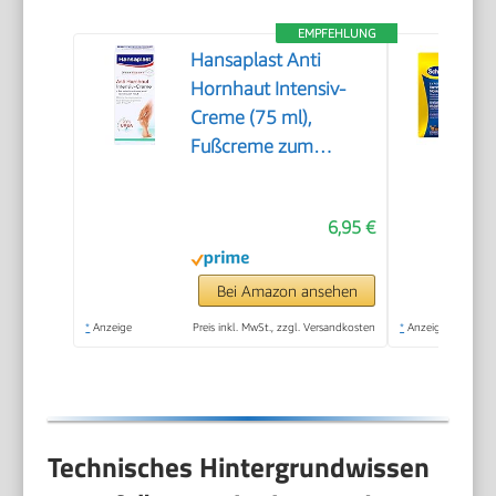
EMPFEHLUNG
Hansaplast Anti
Hornhaut Intensiv-
Creme (75 ml),
Fußcreme zum
Hornhaut entfernen,
feuchtigkeitsspendende
6,95 €
Hornhaut Creme
pflegt sehr trockene
Haut mit Urea
Bei Amazon ansehen
*
Anzeige
Preis inkl. MwSt., zzgl. Versandkosten
*
Anzeige
Technisches Hintergrundwissen