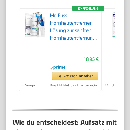
EMPFEHLUNG
Mr. Fuss
Hornhautentferner
Lösung zur sanften
Hornhautentfernung
Schnell erweichende
Lotion 250ml No. 4
18,95 €
im Plus Pack.
Fußpflege Pediküre
Set ohne Schleifen
Bei Amazon ansehen
mit Sofort-Effekt.
*
Anzeige
Preis inkl. MwSt., zzgl. Versandkosten
*
Anzeige
Wie du entscheidest: Aufsatz mit