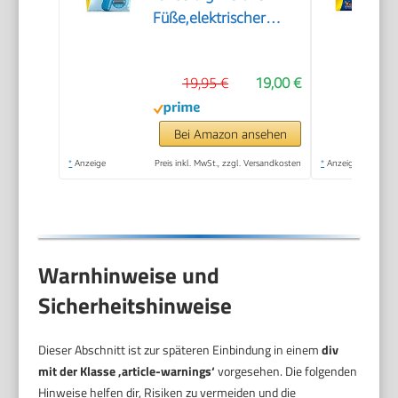
Füße,elektrischer
Hornhautentferner
schnell & Mühelos
19,95 €
19,00 €
(mit
Meeresmineralien
Rolle für präzise
Bei Amazon ansehen
Ergebnisse,1 Gerät
*
Anzeige
Preis inkl. MwSt., zzgl. Versandkosten
*
Anzeige
inkl. Rolle)1 Stück(1er
Pack)
Warnhinweise und
Sicherheitshinweise
Dieser Abschnitt ist zur späteren Einbindung in einem
div
mit der Klasse ‚article-warnings‘
vorgesehen. Die folgenden
Hinweise helfen dir, Risiken zu vermeiden und die