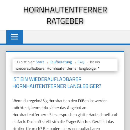
Zum
HORNHAUTENTFERNER
Inhalt
RATGEBER
springen
Du bist hier:
Start
→
Kaufberatung
→
FAQ
→ Ist ein
wiederaufladbarer Hornhautentferner langlebiger?
IST EIN WIEDERAUFLADBARER
HORNHAUTENTFERNER LANGLEBIGER?
Wenn du regelmäßig Hornhaut an den Füßen loswerden
möchtest, kennst du sicher das Angebot an
Hornhautentfernern. Sie versprechen glatte Haut schnell und
einfach. Doch oft stellt sich die Frage: Welches Gerät ist das
richtige für mich? Besonders bei wiederaufladbaren