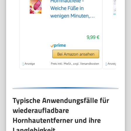
Hornhautfeile -
Weiche Füße in
wenigen Minuten,
Hornhautentferner,
Special Edition Rosa,
9,99 €
Pediküre, Geeignet für
Nasse oder Trockene
Füße, Hornhaut
Bei Amazon ansehen
Entfernen Fuß,
*
Anzeige
Preis inkl. MwSt., zzgl. Versandkosten
*
Anzeige
Fußpflege
Typische Anwendungsfälle für
wiederaufladbare
Hornhautentferner und ihre
Langlebigkeit