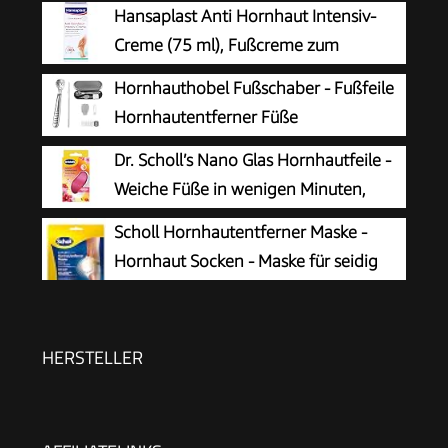
Hansaplast Anti Hornhaut Intensiv-
Creme (75 ml), Fußcreme zum
Hornhaut entfernen,
Hornhauthobel Fußschaber - Fußfeile
feuchtigkeitsspendende Hornhaut Creme pflegt
Hornhautentferner Füße
sehr trockene Haut mit Urea
Hornhautrasierer - Edelstahl Fußraspel
Dr. Scholl’s Nano Glas Hornhautfeile -
Harte Haut Ferse Hornhautentfernung Pediküre
Weiche Füße in wenigen Minuten,
Set für Hand Füße Fußpflege mit 10
Hornhautentferner, Special Edition
Scholl Hornhautentferner Maske -
Ersatzklingen Silber
Rosa, Pediküre, Geeignet für Nasse oder
Hornhaut Socken - Maske für seidig
Trockene Füße, Hornhaut Entfernen Fuß,
weiche Füße
Fußpflege
HERSTELLER