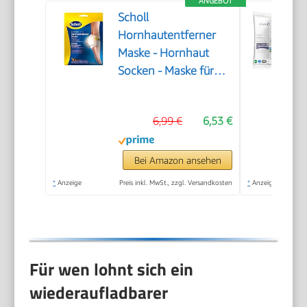
ANGEBOT
Scholl
Hornhautentferner
Maske - Hornhaut
Socken - Maske für
seidig weiche Füße
6,99 €
6,53 €
Bei Amazon ansehen
*
Anzeige
Preis inkl. MwSt., zzgl. Versandkosten
*
Anzeige
Für wen lohnt sich ein
wiederaufladbarer