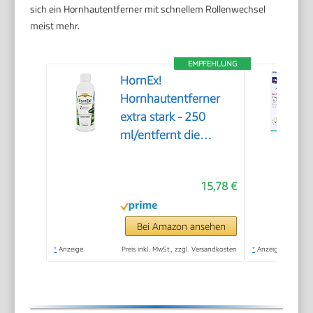
sich ein Hornhautentferner mit schnellem Rollenwechsel
meist mehr.
EMPFEHLUNG
HornEx!
Hornhautentferner
extra stark - 250
ml/entfernt die
Hornhaut in 20
Minuten
15,78 €
Bei Amazon ansehen
*
Anzeige
Preis inkl. MwSt., zzgl. Versandkosten
*
Anzeige