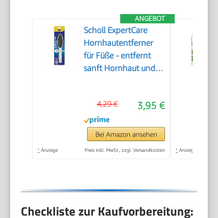
ANGEBOT
Scholl ExpertCare
Hornhautentferner
für Füße - entfernt
sanft Hornhaut und
raue Haut, mit grober
und feiner
4,29 €
3,95 €
Reibefläche, effektive
Fußpflege für sofort
weiche Füße,
Bei Amazon ansehen
waschbar und
*
Anzeige
Preis inkl. MwSt., zzgl. Versandkosten
*
Anzeige
wiederverwendbar
Checkliste zur Kaufvorbereitung: