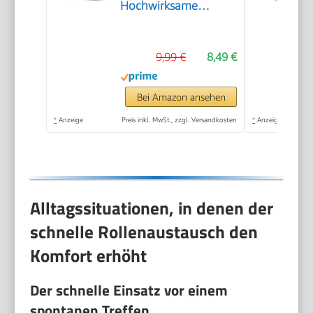
Hochwirksame
Hornhautfeile für
samtweiche Füsse -
9,99 €
8,49 €
Professionelle
Fußpflege sicher &
schnell Zur
Bei Amazon ansehen
Hornhautentfernung
*
Anzeige
Preis inkl. MwSt., zzgl. Versandkosten
*
Anzeige
auf nassen und
trockenen Füßen
Alltagssituationen, in denen der
schnelle Rollenaustausch den
Komfort erhöht
Der schnelle Einsatz vor einem
spontanen Treffen