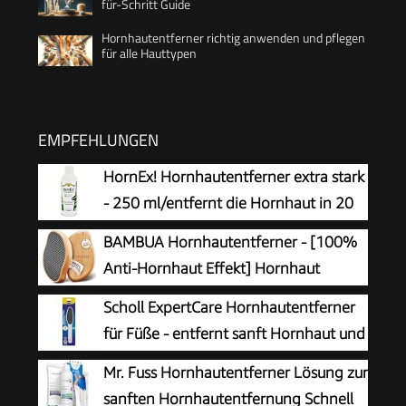
für-Schritt Guide
Hornhautentferner richtig anwenden und pflegen
für alle Hauttypen
EMPFEHLUNGEN
HornEx! Hornhautentferner extra stark
- 250 ml/entfernt die Hornhaut in 20
Minuten
BAMBUA Hornhautentferner - [100%
Anti-Hornhaut Effekt] Hornhaut
Entfernen Fuß - Zur Fußpflege für
Scholl ExpertCare Hornhautentferner
schöne Füße - Effektives Nano Glas -
für Füße - entfernt sanft Hornhaut und
Professionelle Pediküre - Premium Bimsstein
raue Haut, mit grober und feiner
Mr. Fuss Hornhautentferner Lösung zur
Fußpflege (Schwarz)
Reibefläche, effektive Fußpflege für sofort
sanften Hornhautentfernung Schnell