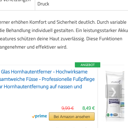
Druck
ner erhöhen Komfort und Sicherheit deutlich. Durch variable
e Behandlung individuell gestalten. Ein leistungsstarker Akku
features schützen deine Haut zuverlässig. Diese Funktionen
ngenehmer und effektiver wird.
ANGEBOT
Glas Hornhautentferner - Hochwirksame
 samtweiche Füsse - Professionelle Fußpflege
Zur Hornhautentfernung auf nassen und
❯
9,99 €
8,49 €
Bei Amazon ansehen