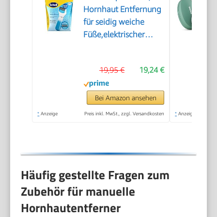
Hornhaut Entfernung
für seidig weiche
Füße,elektrischer
Hornhautentferner
schnell & Mühelos
19,95 €
19,24 €
(mit
Meeresmineralien
Rolle für präzise
Bei Amazon ansehen
Ergebnisse,1 Gerät
*
Anzeige
Preis inkl. MwSt., zzgl. Versandkosten
*
Anzeige
inkl. Rolle)1 Stück(1er
Pack)
Häufig gestellte Fragen zum
Zubehör für manuelle
Hornhautentferner