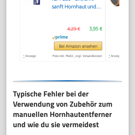
sanft Hornhaut und
raue Haut, mit grober
und feiner
4,29 €
3,95 €
Reibefläche, effektive
Fußpflege für sofort
weiche Füße,
Bei Amazon ansehen
waschbar und
*
Anzeige
Preis inkl. MwSt., zzgl. Versandkosten
*
Anzeige
wiederverwendbar
Typische Fehler bei der
Verwendung von Zubehör zum
manuellen Hornhautentferner
und wie du sie vermeidest