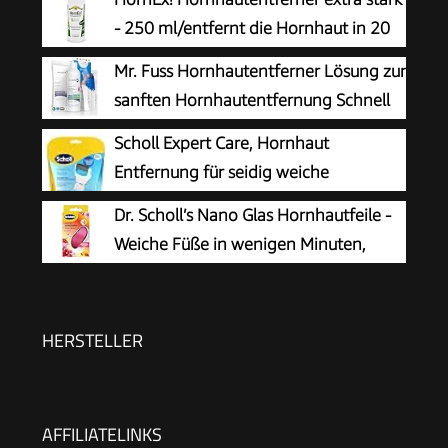
- 250 ml/entfernt die Hornhaut in 20
Minuten
Mr. Fuss Hornhautentferner Lösung zur
sanften Hornhautentfernung Schnell
erweichende Lotion 250ml No. 4 im
Scholl Expert Care, Hornhaut
Plus Pack. Fußpflege Pediküre Set ohne
Entfernung für seidig weiche
Schleifen mit Sofort-Effekt.
Füße,elektrischer Hornhautentferner
Dr. Scholl’s Nano Glas Hornhautfeile -
schnell & Mühelos (mit
Weiche Füße in wenigen Minuten,
Meeresmineralien Rolle für präzise Ergebnisse,1
Hornhautentferner, Special Edition
Gerät inkl. Rolle)1 Stück(1er Pack)
Rosa, Pediküre, Geeignet für Nasse oder
Trockene Füße, Hornhaut Entfernen Fuß,
HERSTELLER
Fußpflege
AFFILIATELINKS