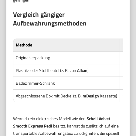
Vergleich gängiger
Aufbewahrungsmethoden
Methode
Vorteil
Originalverpackung
Passt p
Plastik- oder Stoffbeutel (z. B. von
Alkan
)
Leicht,
Badezimmer-Schrank
Übliche
Abgeschlossene Box mit Deckel (z. B.
mDesign
Kassette)
Schützt
Wenn du ein elektrisches Modell wie den
Scholl Velvet
Smooth Express Pedi
besitzt, kannst du zusätzlich auf eine
transportable Aufbewahrungsbox zurückgreifen, die speziell