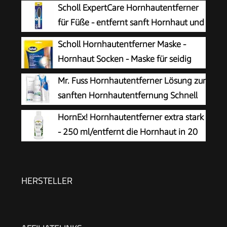
Scholl ExpertCare Hornhautentferner
für Füße - entfernt sanft Hornhaut und
raue Haut, mit grober und feiner
Scholl Hornhautentferner Maske -
Reibefläche, effektive Fußpflege für sofort
Hornhaut Socken - Maske für seidig
weiche Füße, waschbar und wiederverwendbar
weiche Füße
Mr. Fuss Hornhautentferner Lösung zur
sanften Hornhautentfernung Schnell
erweichende Lotion 250ml No. 4 im
HornEx! Hornhautentferner extra stark
Plus Pack. Fußpflege Pediküre Set ohne
- 250 ml/entfernt die Hornhaut in 20
Schleifen mit Sofort-Effekt.
Minuten
HERSTELLER