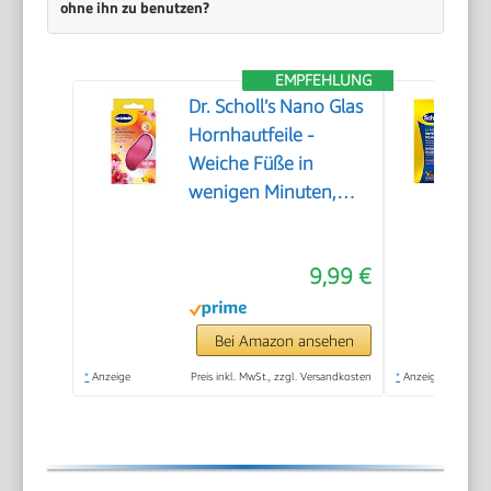
ohne ihn zu benutzen?
EMPFEHLUNG
Dr. Scholl’s Nano Glas
Hornhautfeile -
Weiche Füße in
wenigen Minuten,
Hornhautentferner,
Special Edition Rosa,
9,99 €
Pediküre, Geeignet für
Nasse oder Trockene
Füße, Hornhaut
Bei Amazon ansehen
Entfernen Fuß,
*
Anzeige
Preis inkl. MwSt., zzgl. Versandkosten
*
Anzeige
Fußpflege