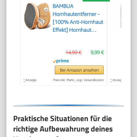
BAMBUA
Hornhautentferner -
[100% Anti-Hornhaut
Effekt] Hornhaut
Entfernen Fuß - Zur
Fußpflege für schöne
14,99 €
9,99 €
Füße - Effektives
Nano Glas -
Professionelle
Bei Amazon ansehen
Pediküre - Premium
*
Anzeige
Preis inkl. MwSt., zzgl. Versandkosten
*
Anzeige
Bimsstein Fußpflege
(Schwarz)
Praktische Situationen für die
richtige Aufbewahrung deines