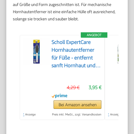
auf Größe und Form zugeschnitten ist. Für mechanische
Hornhautentferner ist eine einfache Hülle oft ausreichend,
solange sie trocken und sauber bleibt.
ANGEBOT
Scholl ExpertCare
Hornhautentferner
für Füße - entfernt
sanft Hornhaut und
raue Haut, mit grober
und feiner
4,29 €
3,95 €
Reibefläche, effektive
Fußpflege für sofort
weiche Füße,
Bei Amazon ansehen
waschbar und
*
Anzeige
Preis inkl. MwSt., zzgl. Versandkosten
*
Anzeige
wiederverwendbar