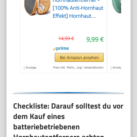
[100% Anti-Hornhaut
Effekt] Hornhaut
Entfernen Fuß - Zur
Fußpflege für schöne
14,99 €
9,99 €
Füße - Effektives
Nano Glas -
Professionelle
Bei Amazon ansehen
Pediküre - Premium
*
Anzeige
Preis inkl. MwSt., zzgl. Versandkosten
*
Anzeige
Bimsstein Fußpflege
(Schwarz)
Checkliste: Darauf solltest du vor
dem Kauf eines
batteriebetriebenen