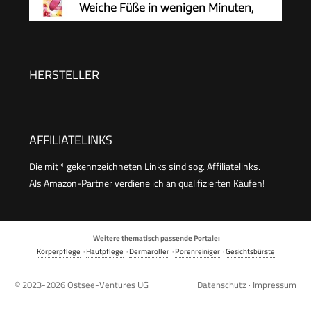
Weiche Füße in wenigen Minuten,
Schleifen mit Sofort-Effekt.
Hornhautentferner, Special Edition
Rosa, Pediküre, Geeignet für Nasse oder
Trockene Füße, Hornhaut Entfernen Fuß,
HERSTELLER
Fußpflege
AFFILIATELINKS
Die mit * gekennzeichneten Links sind sog. Affiliatelinks.
Als Amazon-Partner verdiene ich an qualifizierten Käufen!
Weitere thematisch passende Portale:
Körperpflege
·
Hautpflege
·
Dermaroller
·
Porenreiniger
·
Gesichtsbürste
© 2023-2026
Ostsee-Ventures UG
Datenschutz
·
Impressum