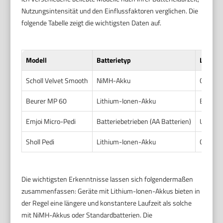
Nutzungsintensität und den Einflussfaktoren verglichen. Die
folgende Tabelle zeigt die wichtigsten Daten auf.
Modell
Batterietyp
Laufzei
Scholl Velvet Smooth
NiMH-Akku
Ca. 40 
Beurer MP 60
Lithium-Ionen-Akku
Bis zu 
Emjoi Micro-Pedi
Batteriebetrieben (AA Batterien)
Ungefäh
Sholl Pedi
Lithium-Ionen-Akku
Circa 4
Die wichtigsten Erkenntnisse lassen sich folgendermaßen
zusammenfassen: Geräte mit Lithium-Ionen-Akkus bieten in
der Regel eine längere und konstantere Laufzeit als solche
mit NiMH-Akkus oder Standardbatterien. Die