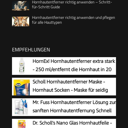
Hornhautentferner richtig anwenden – Schritt-
für-Schritt Guide
Hornhautentferner richtig anwenden und pflegen
für alle Hauttypen
EMPFEHLUNGEN
HornEx! Hornhautentferner extra stark
- 250 ml/entfernt die Hornhaut in 20
Minuten
Scholl Hornhautentferner Maske -
Hornhaut Socken - Maske für seidig
weiche Füße
Mr. Fuss Hornhautentferner Lösung zur
sanften Hornhautentfernung Schnell
erweichende Lotion 250ml No. 4 im
Dr. Scholl’s Nano Glas Hornhautfeile -
Plus Pack. Fußpflege Pediküre Set ohne