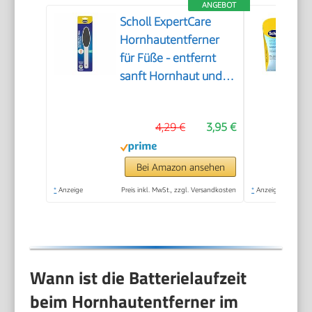
ANGEBOT
Scholl ExpertCare
Hornhautentferner
für Füße - entfernt
sanft Hornhaut und
raue Haut, mit grober
und feiner
4,29 €
3,95 €
Reibefläche, effektive
Fußpflege für sofort
weiche Füße,
Bei Amazon ansehen
waschbar und
*
Anzeige
Preis inkl. MwSt., zzgl. Versandkosten
*
Anzeige
wiederverwendbar
Wann ist die Batterielaufzeit
beim Hornhautentferner im