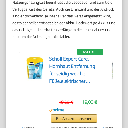
Nutzungshäufigkeit beeinflusst die Ladedauer und somit die
Verfügbarkeit des Geräts. Auch die Drehzahl und der Andruck
sind entscheidend. Je intensiver das Gerät eingesetzt wird,
desto schneller entlädt sich der Akku. Hochwertige Akkus und
das richtige Ladeverhalten verlängern die Lebensdauer und
machen die Nutzung komfortabler.
ANGEBOT
Scholl Expert Care,
Hornhaut Entfernung
für seidig weiche
Füße,elektrischer
Hornhautentferner
schnell & Mühelos
19,95 €
19,00 €
(mit
Meeresmineralien
Rolle für präzise
Bei Amazon ansehen
Ergebnisse,1 Gerät
*
Anzeige
Preis inkl. MwSt., zzgl. Versandkosten
*
Anzeige