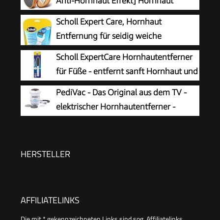
Anti-Hornhaut Effekt] Hornhaut
Entfernen Fuß - Zur Fußpflege für
Scholl Expert Care, Hornhaut
schöne Füße - Effektives Nano Glas -
Entfernung für seidig weiche
Professionelle Pediküre - Premium Bimsstein
Füße,elektrischer Hornhautentferner
Scholl ExpertCare Hornhautentferner
Fußpflege (Schwarz)
schnell & Mühelos (mit
für Füße - entfernt sanft Hornhaut und
Meeresmineralien Rolle für präzise Ergebnisse,1
raue Haut, mit grober und feiner
PediVac - Das Original aus dem TV -
Gerät inkl. Rolle)1 Stück(1er Pack)
Reibefläche, effektive Fußpflege für sofort
elektrischer Hornhautentferner -
weiche Füße, waschbar und wiederverwendbar
wiederaufladbar - Hornhauthobel -
Hornhautraspel - Fußpflege - Pediküre - 2
Aufsätze [grob & fein]
HERSTELLER
AFFILIATELINKS
Die mit * gekennzeichneten Links sind sog. Affiliatelinks.