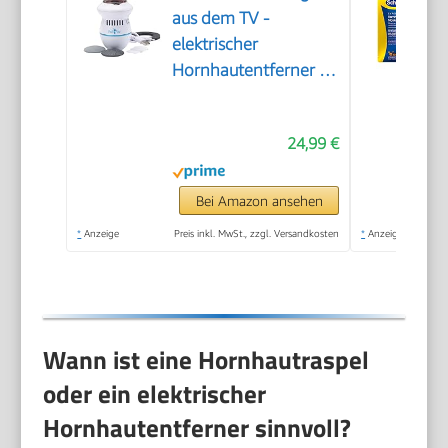
aus dem TV -
elektrischer
Hornhautentferner -
wiederaufladbar -
Hornhauthobel -
24,99 €
Hornhautraspel -
Fußpflege - Pediküre -
2 Aufsätze [grob &
Bei Amazon ansehen
fein]
*
Anzeige
Preis inkl. MwSt., zzgl. Versandkosten
*
Anzeige
Wann ist eine Hornhautraspel
oder ein elektrischer
Hornhautentferner sinnvoll?