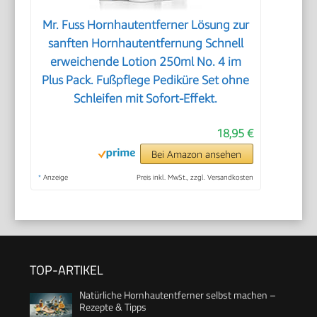
Mr. Fuss Hornhautentferner Lösung zur
sanften Hornhautentfernung Schnell
erweichende Lotion 250ml No. 4 im
Plus Pack. Fußpflege Pediküre Set ohne
Schleifen mit Sofort-Effekt.
18,95 €
Bei Amazon ansehen
*
Anzeige
Preis inkl. MwSt., zzgl. Versandkosten
TOP-ARTIKEL
Natürliche Hornhautentferner selbst machen –
Rezepte & Tipps