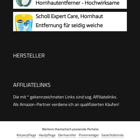
Hornhautentferner - Hochwirksame
weiche Füße, waschbar und wiederverwendbar
Hornhautfeile für samtweiche Füsse -
Scholl Expert Care, Hornhaut
Professionelle Fußpflege sicher & schnell Zur
Entfernung für seidig weiche
Hornhautentfernung auf nassen und trockenen
Füße,elektrischer Hornhautentferner
Füßen
schnell & Mühelos (mit
Meeresmineralien Rolle für präzise Ergebnisse,1
HERSTELLER
Gerät inkl. Rolle)1 Stück(1er Pack)
AFFILIATELINKS
Die mit * gekennzeichneten Links sind sog. Affiliatelinks.
Als Amazon-Partner verdiene ich an qualifizierten Käufen!
Weitere thematisch passende Portale:
Körperpflege
·
Hautpflege
·
Dermaroller
·
Porenreiniger
·
Gesichtsbürste