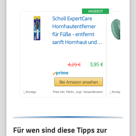
ANGEBOT
Scholl ExpertCare
Hornhautentferner
für Füße - entfernt
sanft Hornhaut und
raue Haut, mit grober
und feiner
4,29 €
3,95 €
Reibefläche, effektive
Fußpflege für sofort
weiche Füße,
Bei Amazon ansehen
waschbar und
*
Anzeige
Preis inkl. MwSt., zzgl. Versandkosten
*
Anzeige
wiederverwendbar
Für wen sind diese Tipps zur