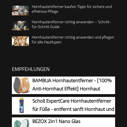
Hornhautentferner kaufen Tipps für sichere und
effektive Pflege
Hornhautentferner richtig anwenden – Schritt-
für-Schritt Guide
Hornhautentferner richtig anwenden und pflegen
für alle Hauttypen
EMPFEHLUNGEN
BAMBUA Hornhautentferner - [100%
Anti-Hornhaut Effekt] Hornhaut
Entfernen Fuß - Zur Fußpflege für
Scholl ExpertCare Hornhautentferner
schöne Füße - Effektives Nano Glas -
für Füße - entfernt sanft Hornhaut und
Professionelle Pediküre - Premium Bimsstein
raue Haut, mit grober und feiner
BEZOX 2in1 Nano Glas
Fußpflege (Schwarz)
Reibefläche, effektive Fußpflege für sofort