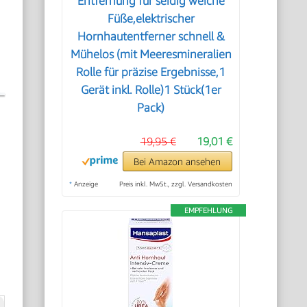
Entfernung für seidig weiche
Füße,elektrischer
Hornhautentferner schnell &
Mühelos (mit Meeresmineralien
Rolle für präzise Ergebnisse,1
Gerät inkl. Rolle)1 Stück(1er
Pack)
19,95 €
19,01 €
Bei Amazon ansehen
*
Anzeige
Preis inkl. MwSt., zzgl. Versandkosten
n
EMPFEHLUNG