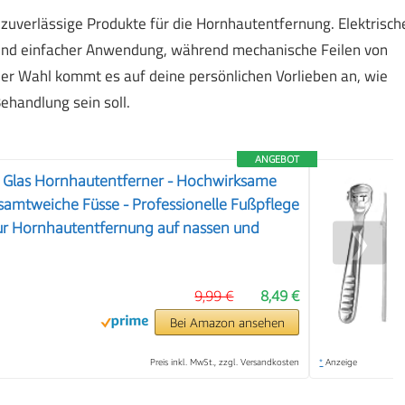
uverlässige Produkte für die Hornhautentfernung. Elektrisch
und einfacher Anwendung, während mechanische Feilen von
der Wahl kommt es auf deine persönlichen Vorlieben an, wie
Behandlung sein soll.
ANGEBOT
Glas Hornhautentferner - Hochwirksame
 samtweiche Füsse - Professionelle Fußpflege
Zur Hornhautentfernung auf nassen und
❯
9,99 €
8,49 €
Bei Amazon ansehen
Preis inkl. MwSt., zzgl. Versandkosten
*
Anzeige