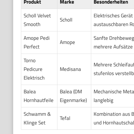
Produkt
Marke
Besonderheiten
Scholl Velvet
Elektrisches Gerät
Scholl
Smooth
austauschbaren Ro
Amope Pedi
Sanfte Drehbeweg
Amope
Perfect
mehrere Aufsätze 
Torno
Mehrere Schleifau
Pedicure
Medisana
stufenlos verstell
Elektrisch
Balea
Balea (DM
Mechanische Metall
Hornhautfeile
Eigenmarke)
langlebig
Schwamm &
Kombination aus B
Tefal
Klinge Set
und Hornhautscha