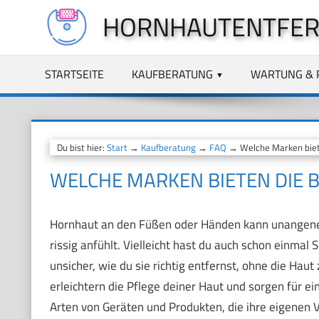
Zum
HORNHAUTENTFER
Inhalt
springen
STARTSEITE
KAUFBERATUNG
WARTUNG & 
Du bist hier:
Start
→
Kaufberatung
→
FAQ
→ Welche Marken biet
WELCHE MARKEN BIETEN DIE
Hornhaut an den Füßen oder Händen kann unangeneh
rissig anfühlt. Vielleicht hast du auch schon einma
unsicher, wie du sie richtig entfernst, ohne die Hau
erleichtern die Pflege deiner Haut und sorgen für e
Arten von Geräten und Produkten, die ihre eigenen V