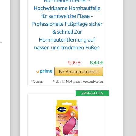
Hornhautentferner -
Hochwirksame Hornhautfeile
,
für samtweiche Füsse -
Professionelle Fußpflege sicher
& schnell Zur
Hornhautentfernung auf
nassen und trockenen Füßen
9,99 €
8,49 €
Bei Amazon ansehen
*
Anzeige
Preis inkl. MwSt., zzgl. Versandkosten
EMPFEHLUNG
e