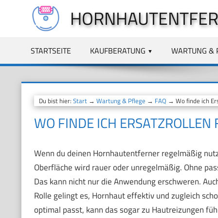
Zum
HORNHAUTENTFER
Inhalt
springen
STARTSEITE
KAUFBERATUNG
WARTUNG & 
Du bist hier:
Start
→
Wartung & Pflege
→
FAQ
→ Wo finde ich Er
WO FINDE ICH ERSATZROLLE
Wenn du deinen Hornhautentferner regelmäßig nutzt,
Oberfläche wird rauer oder unregelmäßig. Ohne passe
Das kann nicht nur die Anwendung erschweren. Auch 
Rolle gelingt es, Hornhaut effektiv und zugleich sch
optimal passt, kann das sogar zu Hautreizungen führ