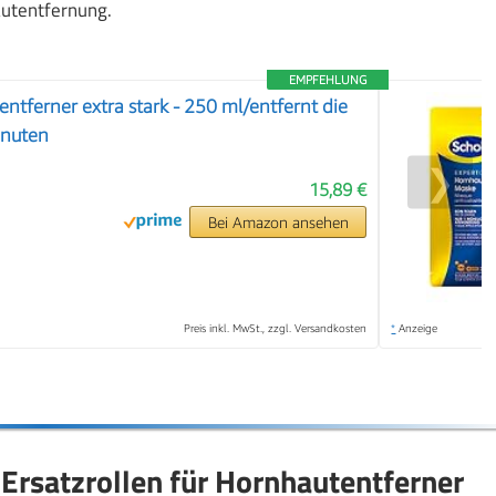
autentfernung.
EMPFEHLUNG
ntferner extra stark - 250 ml/entfernt die
inuten
❯
15,89 €
Bei Amazon ansehen
Preis inkl. MwSt., zzgl. Versandkosten
*
Anzeige
Ersatzrollen für Hornhautentferner