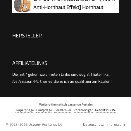
Reibefläche, effektive Fußpflege für sofort
Anti-Hornhaut Effekt] Hornhaut
weiche Füße, waschbar und wiederverwendbar
Entfernen Fuß - Zur Fußpflege für
schöne Füße - Effektives Nano Glas -
Professionelle Pediküre - Premium Bimsstein
HERSTELLER
Fußpflege (Schwarz)
AFFILIATELINKS
Die mit * gekennzeichneten Links sind sog. Affiliatelinks.
Als Amazon-Partner verdiene ich an qualifizierten Käufen!
Weitere thematisch passende Portale:
Körperpflege
·
Hautpflege
·
Dermaroller
·
Porenreiniger
·
Gesichtsbürste
© 2023-2026
Ostsee-Ventures UG
Datenschutz
·
Impressum