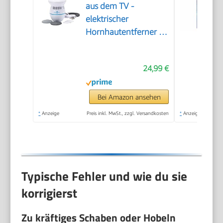
aus dem TV -
elektrischer
Hornhautentferner -
wiederaufladbar -
Hornhauthobel -
24,99 €
Hornhautraspel -
Fußpflege - Pediküre -
2 Aufsätze [grob &
Bei Amazon ansehen
fein]
*
Anzeige
Preis inkl. MwSt., zzgl. Versandkosten
*
Anzeige
Typische Fehler und wie du sie
korrigierst
Zu kräftiges Schaben oder Hobeln