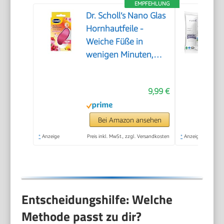
EMPFEHLUNG
Dr. Scholl’s Nano Glas
Hornhautfeile -
Weiche Füße in
wenigen Minuten,
Hornhautentferner,
Special Edition Rosa,
9,99 €
Pediküre, Geeignet für
Nasse oder Trockene
Füße, Hornhaut
Bei Amazon ansehen
Entfernen Fuß,
*
Anzeige
Preis inkl. MwSt., zzgl. Versandkosten
*
Anzeige
Fußpflege
Entscheidungshilfe: Welche
Methode passt zu dir?