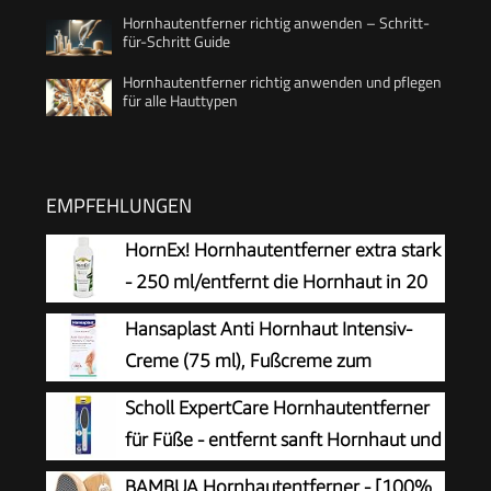
Hornhautentferner richtig anwenden – Schritt-
für-Schritt Guide
Hornhautentferner richtig anwenden und pflegen
für alle Hauttypen
EMPFEHLUNGEN
HornEx! Hornhautentferner extra stark
- 250 ml/entfernt die Hornhaut in 20
Minuten
Hansaplast Anti Hornhaut Intensiv-
Creme (75 ml), Fußcreme zum
Hornhaut entfernen,
Scholl ExpertCare Hornhautentferner
feuchtigkeitsspendende Hornhaut Creme pflegt
für Füße - entfernt sanft Hornhaut und
sehr trockene Haut mit Urea
raue Haut, mit grober und feiner
BAMBUA Hornhautentferner - [100%