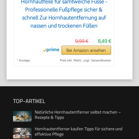
Hornhautfeile für samtweiche Füsse -
Professionelle Fußpflege sicher &
schnell Zur Hornhautentfernung auf
nassen und trockenen Füßen
9,99 €
8,49 €
Bei Amazon ansehen
*
Anzeige
Preis inkl. MwSt., zzgl. Versandkosten
TOP-ARTIKEL
Natürliche Hornhautentferner selbst machen –
Rezepte & Tipps
Hornhautentferner kaufen Tipps für sichere und
effektive Pflege