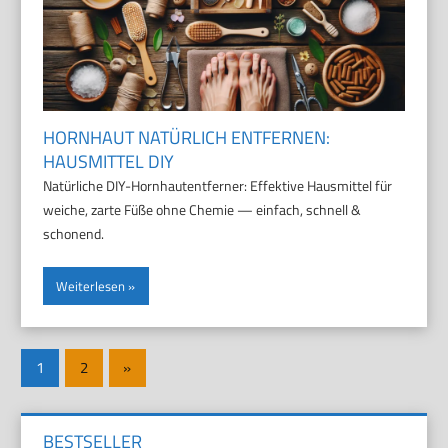
HORNHAUT NATÜRLICH ENTFERNEN:
HAUSMITTEL DIY
Natürliche DIY-Hornhautentferner: Effektive Hausmittel für
weiche, zarte Füße ohne Chemie — einfach, schnell &
schonend.
Weiterlesen
Seitennummerierung
Nächste
1
2
»
der
Beiträge
Beiträge
BESTSELLER