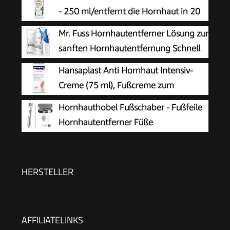
- 250 ml/entfernt die Hornhaut in 20
Minuten
Mr. Fuss Hornhautentferner Lösung zur
sanften Hornhautentfernung Schnell
erweichende Lotion 250ml No. 4 im
Hansaplast Anti Hornhaut Intensiv-
Plus Pack. Fußpflege Pediküre Set ohne
Creme (75 ml), Fußcreme zum
Schleifen mit Sofort-Effekt.
Hornhaut entfernen,
Hornhauthobel Fußschaber - Fußfeile
feuchtigkeitsspendende Hornhaut Creme pflegt
Hornhautentferner Füße
sehr trockene Haut mit Urea
Hornhautrasierer - Edelstahl Fußraspel
Harte Haut Ferse Hornhautentfernung Pediküre
Set für Hand Füße Fußpflege mit 10
HERSTELLER
Ersatzklingen Silber
AFFILIATELINKS