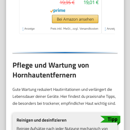
19,95 €
19,01 €
(mit
Meeresmineralien
Rolle für präzise
Bei Amazon ansehen
Ergebnisse,1 Gerät
*
Anzeige
Preis inkl. MwSt., zzgl. Versandkosten
*
Anzeige
inkl. Rolle)1 Stück(1er
Pack)
Pflege und Wartung von
Hornhautentfernern
Gute Wartung reduziert Hautirritationen und verlängert die
Lebensdauer deiner Geräte. Hier findest du praxisnahe Tipps,
die besonders bei trockener, empfindlicher Haut wichtig sind.
Reinigen und desinfizieren
Reinige Aufsätze nach jeder Nutzung mechanisch von