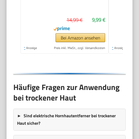
Entfernen Fuß - Zur
Fußpflege für schöne
14,99 €
9,99 €
Füße - Effektives
Nano Glas -
Professionelle
Bei Amazon ansehen
Pediküre - Premium
*
Anzeige
Preis inkl. MwSt., zzgl. Versandkosten
*
Anzeige
Bimsstein Fußpflege
(Schwarz)
Häufige Fragen zur Anwendung
bei trockener Haut
Sind elektrische Hornhautentferner bei trockener
Haut sicher?