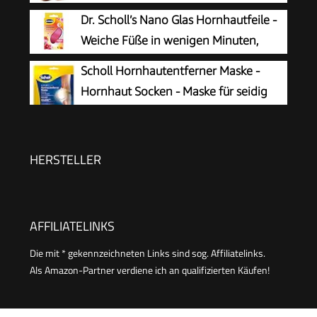
Entfernen Fuß - Zur Fußpflege für
Dr. Scholl’s Nano Glas Hornhautfeile -
schöne Füße - Effektives Nano Glas -
Weiche Füße in wenigen Minuten,
Professionelle Pediküre - Premium Bimsstein
Hornhautentferner, Special Edition
Scholl Hornhautentferner Maske -
Fußpflege (Schwarz)
Rosa, Pediküre, Geeignet für Nasse oder
Hornhaut Socken - Maske für seidig
Trockene Füße, Hornhaut Entfernen Fuß,
weiche Füße
Fußpflege
HERSTELLER
AFFILIATELINKS
Die mit * gekennzeichneten Links sind sog. Affiliatelinks.
Als Amazon-Partner verdiene ich an qualifizierten Käufen!