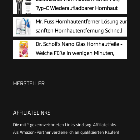
Reibefläche, effektive Fußpflege für sofort
Typ-C Wiederaufladbarer Hornhaut
weiche Füße, waschbar und wiederverwendbar
Entferner mit 3 Rollenköpfen, Pediküre
Mr. Fuss Hornhautentferner Lösung zur
Werkzeug zur Entfernung von harter und
sanften Hornhautentfernung Schnell
abgestorbener Haut
erweichende Lotion 250ml No. 4 im
Dr. Scholl’s Nano Glas Hornhautfeile -
Plus Pack. Fußpflege Pediküre Set ohne
Weiche Füße in wenigen Minuten,
Schleifen mit Sofort-Effekt.
Hornhautentferner, Special Edition
Rosa, Pediküre, Geeignet für Nasse oder
Trockene Füße, Hornhaut Entfernen Fuß,
HERSTELLER
Fußpflege
AFFILIATELINKS
Die mit * gekennzeichneten Links sind sog. Affiliatelinks.
Als Amazon-Partner verdiene ich an qualifizierten Käufen!