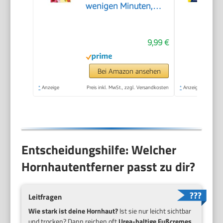
wenigen Minuten,
Hornhautentferner,
Special Edition Rosa,
9,99 €
Pediküre, Geeignet für
Nasse oder Trockene
Füße, Hornhaut
Bei Amazon ansehen
Entfernen Fuß,
*
Anzeige
Preis inkl. MwSt., zzgl. Versandkosten
*
Anzeige
Fußpflege
Entscheidungshilfe: Welcher
Hornhautentferner passt zu dir?
Leitfragen
Wie stark ist deine Hornhaut?
Ist sie nur leicht sichtbar
und trocken? Dann reichen oft
Urea-haltige Fußcremes