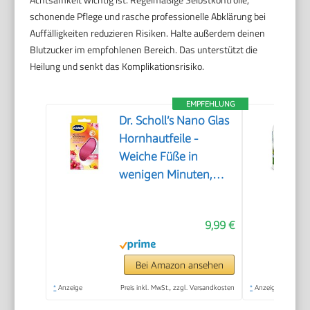
schonende Pflege und rasche professionelle Abklärung bei
Auffälligkeiten reduzieren Risiken. Halte außerdem deinen
Blutzucker im empfohlenen Bereich. Das unterstützt die
Heilung und senkt das Komplikationsrisiko.
EMPFEHLUNG
Dr. Scholl’s Nano Glas
Hornhautfeile -
Weiche Füße in
wenigen Minuten,
Hornhautentferner,
Special Edition Rosa,
9,99 €
Pediküre, Geeignet für
Nasse oder Trockene
Füße, Hornhaut
Bei Amazon ansehen
Entfernen Fuß,
*
Anzeige
Preis inkl. MwSt., zzgl. Versandkosten
*
Anzeige
Fußpflege