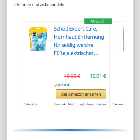
erkennen und zu behandeln.
ANGEBOT
Scholl Expert Care,
Hornhaut Entfernung
für seidig weiche
Füße,elektrischer
Hornhautentferner
schnell & Mühelos
19,95 €
19,01 €
(mit
Meeresmineralien
Rolle für präzise
Bei Amazon ansehen
Ergebnisse,1 Gerät
*
Anzeige
Preis inkl. MwSt., zzgl. Versandkosten
*
Anzeige
inkl. Rolle)1 Stück(1er
Pack)