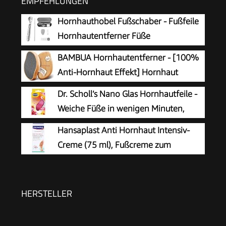
EMPFEHLUNGEN
Hornhauthobel Fußschaber - Fußfeile
Hornhautentferner Füße
Hornhautrasierer - Edelstahl Fußraspel
BAMBUA Hornhautentferner - [100%
Harte Haut Ferse Hornhautentfernung Pediküre
Anti-Hornhaut Effekt] Hornhaut
Set für Hand Füße Fußpflege mit 10
Entfernen Fuß - Zur Fußpflege für
Dr. Scholl’s Nano Glas Hornhautfeile -
Ersatzklingen Silber
schöne Füße - Effektives Nano Glas -
Weiche Füße in wenigen Minuten,
Professionelle Pediküre - Premium Bimsstein
Hornhautentferner, Special Edition
Hansaplast Anti Hornhaut Intensiv-
Fußpflege (Schwarz)
Rosa, Pediküre, Geeignet für Nasse oder
Creme (75 ml), Fußcreme zum
Trockene Füße, Hornhaut Entfernen Fuß,
Hornhaut entfernen,
Fußpflege
feuchtigkeitsspendende Hornhaut Creme pflegt
sehr trockene Haut mit Urea
HERSTELLER