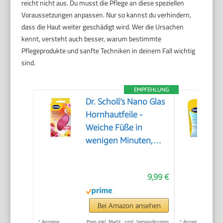
reicht nicht aus. Du musst die Pflege an diese speziellen
Voraussetzungen anpassen. Nur so kannst du verhindern,
dass die Haut weiter geschädigt wird. Wer die Ursachen
kennt, versteht auch besser, warum bestimmte
Pflegeprodukte und sanfte Techniken in deinem Fall wichtig
sind.
EMPFEHLUNG
Dr. Scholl’s Nano Glas
Hornhautfeile -
Weiche Füße in
wenigen Minuten,
Hornhautentferner,
Special Edition Rosa,
9,99 €
Pediküre, Geeignet für
Nasse oder Trockene
Füße, Hornhaut
Bei Amazon ansehen
Entfernen Fuß,
*
Anzeige
Preis inkl. MwSt., zzgl. Versandkosten
*
Anzeige