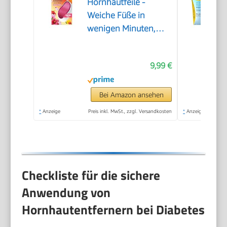
Hornhautfeile -
Weiche Füße in
wenigen Minuten,
Hornhautentferner,
Special Edition Rosa,
9,99 €
Pediküre, Geeignet für
Nasse oder Trockene
Füße, Hornhaut
Bei Amazon ansehen
Entfernen Fuß,
*
Anzeige
Preis inkl. MwSt., zzgl. Versandkosten
*
Anzeige
Fußpflege
Checkliste für die sichere
Anwendung von
Hornhautentfernern bei Diabetes