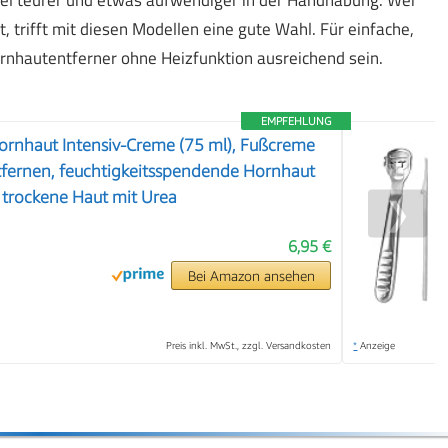
egel teurer und etwas aufwendiger in der Handhabung. Wer
 trifft mit diesen Modellen eine gute Wahl. Für einfache,
rnhautentferner ohne Heizfunktion ausreichend sein.
EMPFEHLUNG
ornhaut Intensiv-Creme (75 ml), Fußcreme
fernen, feuchtigkeitsspendende Hornhaut
 trockene Haut mit Urea
❯
6,95 €
Bei Amazon ansehen
Preis inkl. MwSt., zzgl. Versandkosten
*
Anzeige