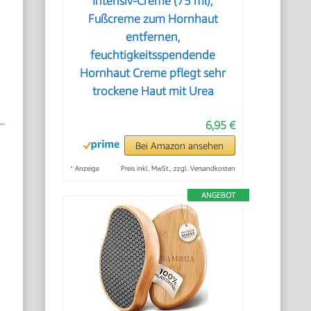
Intensiv-Creme (75 ml),
Fußcreme zum Hornhaut
entfernen,
feuchtigkeitsspendende
Hornhaut Creme pflegt sehr
trockene Haut mit Urea
6,95 €
Bei Amazon ansehen
*
Anzeige
Preis inkl. MwSt., zzgl. Versandkosten
ANGEBOT