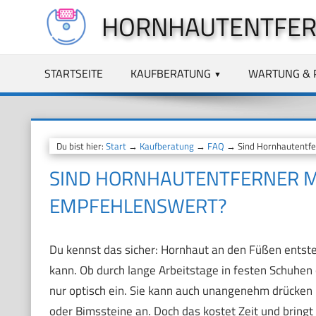
Zum
HORNHAUTENTFER
Inhalt
springen
STARTSEITE
KAUFBERATUNG
WARTUNG & 
Du bist hier:
Start
→
Kaufberatung
→
FAQ
→ Sind Hornhautentfer
SIND HORNHAUTENTFERNER M
EMPFEHLENSWERT?
Du kennst das sicher: Hornhaut an den Füßen ents
kann. Ob durch lange Arbeitstage in festen Schuhen o
nur optisch ein. Sie kann auch unangenehm drücken
oder Bimssteine an. Doch das kostet Zeit und brin