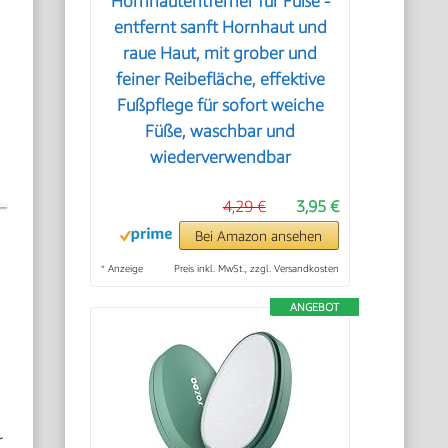
Hornhautentferner für Füße -
entfernt sanft Hornhaut und
raue Haut, mit grober und
feiner Reibefläche, effektive
Fußpflege für sofort weiche
Füße, waschbar und
wiederverwendbar
4,29 €
3,95 €
Bei Amazon ansehen
*
Anzeige
Preis inkl. MwSt., zzgl. Versandkosten
ANGEBOT
r