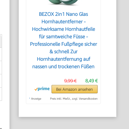
BEZOX 2in1 Nano Glas
Hornhautentferner -
Hochwirksame Hornhautfeile
für samtweiche Füsse -
Professionelle Fußpflege sicher
& schnell Zur
Hornhautentfernung auf
nassen und trockenen Füßen
9,99 €
8,49 €
Bei Amazon ansehen
*
Anzeige
Preis inkl. MwSt., zzgl. Versandkosten
n