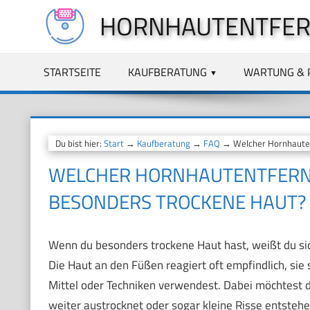
Zum
HORNHAUTENTFER
Inhalt
springen
STARTSEITE
KAUFBERATUNG
WARTUNG & 
Du bist hier:
Start
→
Kaufberatung
→
FAQ
→ Welcher Hornhautent
WELCHER HORNHAUTENTFERNE
BESONDERS TROCKENE HAUT?
Wenn du besonders trockene Haut hast, weißt du si
Die Haut an den Füßen reagiert oft empfindlich, sie
Mittel oder Techniken verwendest. Dabei möchtest 
weiter austrocknet oder sogar kleine Risse entsteh