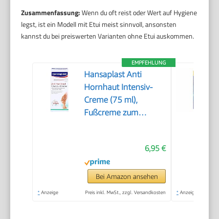
Zusammenfassung:
Wenn du oft reist oder Wert auf Hygiene
legst, ist ein Modell mit Etui meist sinnvoll, ansonsten
kannst du bei preiswerten Varianten ohne Etui auskommen.
EMPFEHLUNG
Hansaplast Anti
Hornhaut Intensiv-
Creme (75 ml),
Fußcreme zum
Hornhaut entfernen,
feuchtigkeitsspendende
6,95 €
Hornhaut Creme
pflegt sehr trockene
Haut mit Urea
Bei Amazon ansehen
*
Anzeige
Preis inkl. MwSt., zzgl. Versandkosten
*
Anzeige