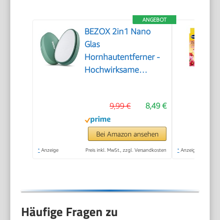
ANGEBOT
BEZOX 2in1 Nano
Glas
Hornhautentferner -
Hochwirksame
Hornhautfeile für
samtweiche Füsse -
9,99 €
8,49 €
Professionelle
Fußpflege sicher &
schnell Zur
Bei Amazon ansehen
Hornhautentfernung
*
Anzeige
Preis inkl. MwSt., zzgl. Versandkosten
*
Anzeige
auf nassen und
trockenen Füßen
Häufige Fragen zu