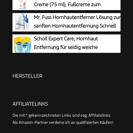
Professionelle Fußpflege sicher & schnell Zur
Creme (75 ml), Fußcreme zum
Hornhautentfernung auf nassen und trockenen
Hornhaut entfernen,
Mr. Fuss Hornhautentferner Lösung zur
Füßen
feuchtigkeitsspendende Hornhaut Creme pflegt
sanften Hornhautentfernung Schnell
sehr trockene Haut mit Urea
erweichende Lotion 250ml No. 4 im
Scholl Expert Care, Hornhaut
Plus Pack. Fußpflege Pediküre Set ohne
Entfernung für seidig weiche
Schleifen mit Sofort-Effekt.
Füße,elektrischer Hornhautentferner
schnell & Mühelos (mit
Meeresmineralien Rolle für präzise Ergebnisse,1
HERSTELLER
Gerät inkl. Rolle)1 Stück(1er Pack)
AFFILIATELINKS
Die mit * gekennzeichneten Links sind sog. Affiliatelinks.
Als Amazon-Partner verdiene ich an qualifizierten Käufen!