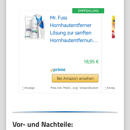
EMPFEHLUNG
Mr. Fuss
Hornhautentferner
Lösung zur sanften
Hornhautentfernung
Schnell erweichende
Lotion 250ml No. 4
18,95 €
im Plus Pack.
Fußpflege Pediküre
Set ohne Schleifen
Bei Amazon ansehen
mit Sofort-Effekt.
*
Anzeige
Preis inkl. MwSt., zzgl. Versandkosten
*
Anzeige
Vor- und Nachteile: