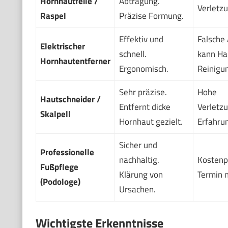
Hornhautfeile /
Abtragung.
Verletz
Raspel
Präzise Formung.
Effektiv und
Falsche
Elektrischer
schnell.
kann Ha
Hornhautentferner
Ergonomisch.
Reinigun
Sehr präzise.
Hohe
Hautschneider /
Entfernt dicke
Verletz
Skalpell
Hornhaut gezielt.
Erfahrun
Sicher und
Professionelle
nachhaltig.
Kostenpf
Fußpflege
Klärung von
Termin n
(Podologe)
Ursachen.
Wichtigste Erkenntnisse