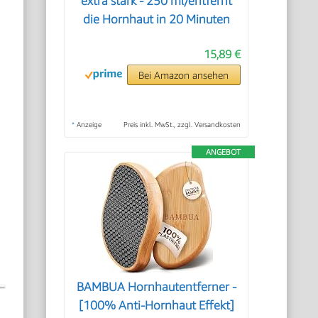
extra stark - 250 ml/entfernt
die Hornhaut in 20 Minuten
15,89 €
Bei Amazon ansehen
*
Anzeige
Preis inkl. MwSt., zzgl. Versandkosten
ANGEBOT
BAMBUA Hornhautentferner -
[100% Anti-Hornhaut Effekt]