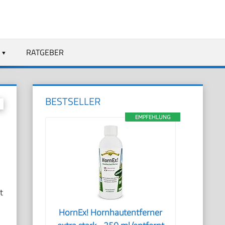
RATGEBER
BESTSELLER
EMPFEHLUNG
t
HornEx! Hornhautentferner