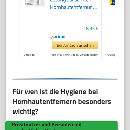
Hornhautentfernung
Schnell erweichende
Lotion 250ml No. 4
18,95 €
im Plus Pack.
Fußpflege Pediküre
Set ohne Schleifen
Bei Amazon ansehen
mit Sofort-Effekt.
*
Anzeige
Preis inkl. MwSt., zzgl. Versandkosten
*
Anzeige
Für wen ist die Hygiene bei
Hornhautentfernern besonders
wichtig?
Privatnutzer und Personen mit