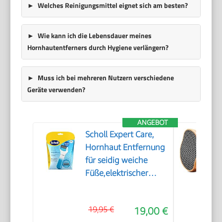
Welches Reinigungsmittel eignet sich am besten?
Wie kann ich die Lebensdauer meines
Hornhautentferners durch Hygiene verlängern?
Muss ich bei mehreren Nutzern verschiedene
Geräte verwenden?
ANGEBOT
Scholl Expert Care,
Hornhaut Entfernung
für seidig weiche
Füße,elektrischer
Hornhautentferner
schnell & Mühelos
19,95 €
19,00 €
(mit