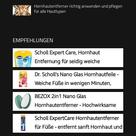
Hornhautentferner richtig anwenden und pflegen
für alle Hauttypen
EMPFEHLUNGEN
Scholl Expert Care, Hornhaut
Entfernung für seidig weiche
Füße,elektrischer Hornhautentferner
Dr. Scholl’s Nano Glas Hornhautfeile -
schnell & Mühelos (mit
Weiche Füße in wenigen Minuten,
Meeresmineralien Rolle für präzise Ergebnisse,1
Hornhautentferner, Special Edition
BEZOX 2in1 Nano Glas
Gerät inkl. Rolle)1 Stück(1er Pack)
Rosa, Pediküre, Geeignet für Nasse oder
Hornhautentferner - Hochwirksame
Trockene Füße, Hornhaut Entfernen Fuß,
Hornhautfeile für samtweiche Füsse -
Scholl ExpertCare Hornhautentferner
Fußpflege
Professionelle Fußpflege sicher & schnell Zur
für Füße - entfernt sanft Hornhaut und
Hornhautentfernung auf nassen und trockenen
raue Haut, mit grober und feiner