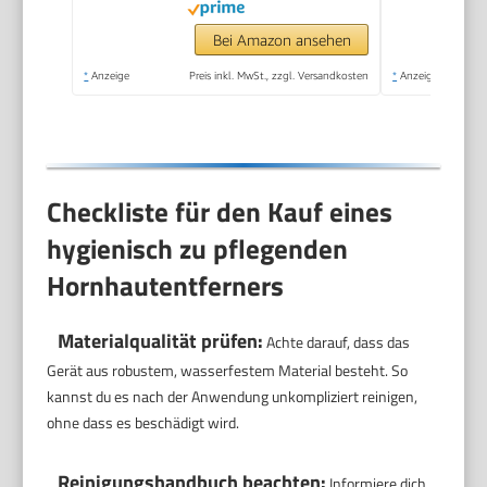
Meeresmineralien
Rolle für präzise
Bei Amazon ansehen
Ergebnisse,1 Gerät
*
Anzeige
Preis inkl. MwSt., zzgl. Versandkosten
*
Anzeige
inkl. Rolle)1 Stück(1er
Pack)
Checkliste für den Kauf eines
hygienisch zu pflegenden
Hornhautentferners
Materialqualität prüfen:
Achte darauf, dass das
Gerät aus robustem, wasserfestem Material besteht. So
kannst du es nach der Anwendung unkompliziert reinigen,
ohne dass es beschädigt wird.
Reinigungshandbuch beachten:
Informiere dich