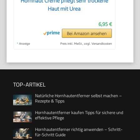
Hornhaut Creme pflegt sehr trockene
Haut mit Urea
6,95 €
Bei Amazon ansehen
*
Anzeige
Preis inkl. MwSt., zzgl. Versandkosten
TOP-ARTIKEL
Natürliche Hornhautentferner selbst machen –
Rezepte & Tipps
Hornhautentferner kaufen Tipps für sichere und
effektive Pflege
Hornhautentferner richtig anwenden – Schritt-
für-Schritt Guide