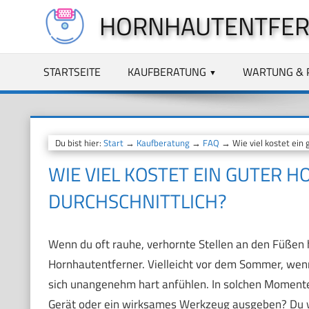
Zum
HORNHAUTENTFER
Inhalt
springen
STARTSEITE
KAUFBERATUNG
WARTUNG & 
Du bist hier:
Start
→
Kaufberatung
→
FAQ
→ Wie viel kostet ein 
WIE VIEL KOSTET EIN GUTER
DURCHSCHNITTLICH?
Wenn du oft rauhe, verhornte Stellen an den Füßen h
Hornhautentferner. Vielleicht vor dem Sommer, wenn
sich unangenehm hart anfühlen. In solchen Momenten 
Gerät oder ein wirksames Werkzeug ausgeben? Du will