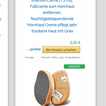
Intensiv-Creme (75 ml),
d
Fußcreme zum Hornhaut
entfernen,
o
feuchtigkeitsspendende
Hornhaut Creme pflegt sehr
trockene Haut mit Urea
6,95 €
Bei Amazon ansehen
*
Anzeige
Preis inkl. MwSt., zzgl. Versandkosten
ANGEBOT