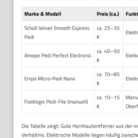
Marke & Modell
Preis (ca.)
Funk
Scholl Velvet Smooth Express
ca. 25–35
Elekt
Pedi
€
ca. 40–50
Amope Pedi Perfect Electronic
Elekt
€
ca. 70–85
Emjoi Micro-Pedi Nano
Elekt
€
ca. 10–15
Manue
Footlogix Pedi-File (manuell)
€
Oberf
Die Tabelle zeigt: Gute Hornhautentferner aus der m
Verhältnis. Elektrische Modelle liegen häufig zwisc