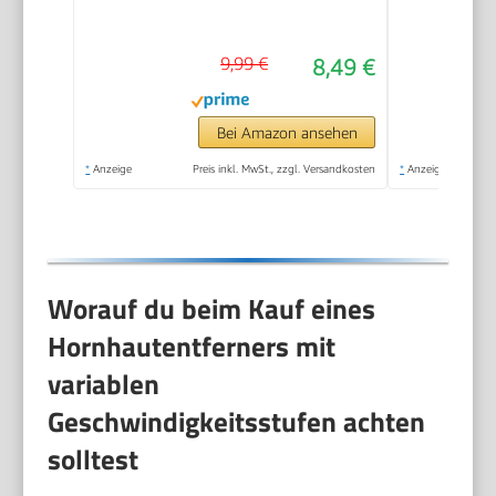
Hornhautfeile für
samtweiche Füsse -
9,99 €
8,49 €
Professionelle
Fußpflege sicher &
schnell Zur
Bei Amazon ansehen
Hornhautentfernung
*
Anzeige
Preis inkl. MwSt., zzgl. Versandkosten
*
Anzeige
auf nassen und
trockenen Füßen
Worauf du beim Kauf eines
Hornhautentferners mit
variablen
Geschwindigkeitsstufen achten
solltest