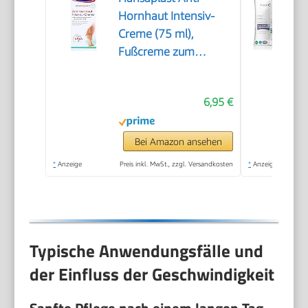
Hornhaut Intensiv-
Creme (75 ml),
Fußcreme zum
Hornhaut entfernen,
feuchtigkeitsspendende
6,95 €
Hornhaut Creme
pflegt sehr trockene
Haut mit Urea
Bei Amazon ansehen
*
Anzeige
Preis inkl. MwSt., zzgl. Versandkosten
*
Anzeige
Typische Anwendungsfälle und
der Einfluss der Geschwindigkeit