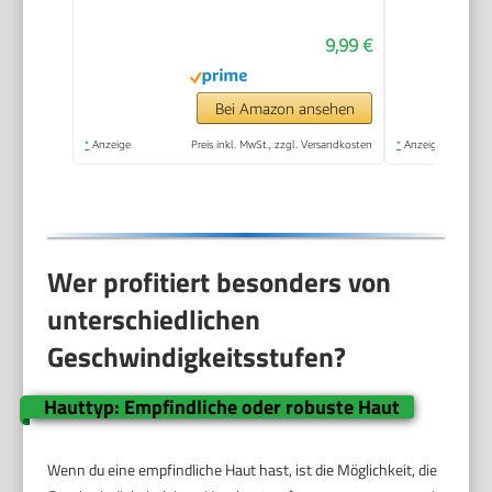
Special Edition Rosa,
9,99 €
Pediküre, Geeignet für
Nasse oder Trockene
Füße, Hornhaut
Bei Amazon ansehen
Entfernen Fuß,
*
Anzeige
Preis inkl. MwSt., zzgl. Versandkosten
*
Anzeige
Fußpflege
Wer profitiert besonders von
unterschiedlichen
Geschwindigkeitsstufen?
Hauttyp: Empfindliche oder robuste Haut
Wenn du eine empfindliche Haut hast, ist die Möglichkeit, die