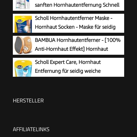
sanften Hornhautentfernung Schnell
erweichende Lotion 250ml No. 4 im
Scholl Hornhautentferner Maske -
Plus Pack. Fußpflege Pediküre Set ohne
Hornhaut Socken - Maske für seidig
Schleifen mit Sofort-Effekt.
weiche Füße
BAMBUA Hornhautentferner - [100%
Anti-Hornhaut Effekt] Hornhaut
Entfernen Fuß - Zur Fußpflege für
Scholl Expert Care, Hornhaut
schöne Füße - Effektives Nano Glas -
Entfernung für seidig weiche
Professionelle Pediküre - Premium Bimsstein
Füße,elektrischer Hornhautentferner
Fußpflege (Schwarz)
schnell & Mühelos (mit
Meeresmineralien Rolle für präzise Ergebnisse,1
HERSTELLER
Gerät inkl. Rolle)1 Stück(1er Pack)
AFFILIATELINKS