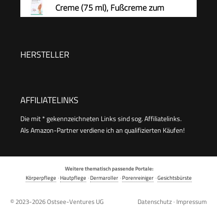
Professionelle Fußpflege sicher & schnell Zur
Creme (75 ml), Fußcreme zum
Hornhautentfernung auf nassen und trockenen
Hornhaut entfernen,
Füßen
feuchtigkeitsspendende Hornhaut Creme pflegt
sehr trockene Haut mit Urea
HERSTELLER
AFFILIATELINKS
Die mit * gekennzeichneten Links sind sog. Affiliatelinks.
Als Amazon-Partner verdiene ich an qualifizierten Käufen!
Weitere thematisch passende Portale:
Körperpflege
·
Hautpflege
·
Dermaroller
·
Porenreiniger
·
Gesichtsbürste
© 2023-2026
Ostsee-Ventures UG
Datenschutz
·
Impressum