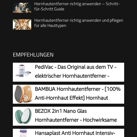
Hornhautentferner richtig anwenden – Schritt-
für-Schritt Guide
Hornhautentferner richtig anwenden und pflegen
für alle Hauttypen
EMPFEHLUNGEN
PediVac - Das Original aus dem TV -
elektrischer Hornhautentferner -
wiederaufladbar - Hornhauthobel -
BAMBUA Hornhautentferner - [100%
Hornhautraspel - Fußpflege - Pediküre - 2
Anti-Hornhaut Effekt] Hornhaut
Aufsätze [grob & fein]
Entfernen Fuß - Zur Fußpflege für
BEZOX 2in1 Nano Glas
schöne Füße - Effektives Nano Glas -
Hornhautentferner - Hochwirksame
Professionelle Pediküre - Premium Bimsstein
Hornhautfeile für samtweiche Füsse -
Hansaplast Anti Hornhaut Intensiv-
Fußpflege (Schwarz)