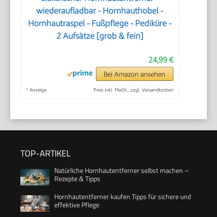
wiederaufladbar - Hornhauthobel -
Hornhautraspel - Fußpflege - Pediküre -
2 Aufsätze [grob & fein]
24,99 €
Bei Amazon ansehen
*
Anzeige
Preis inkl. MwSt., zzgl. Versandkosten
TOP-ARTIKEL
Natürliche Hornhautentferner selbst machen –
Rezepte & Tipps
Hornhautentferner kaufen Tipps für sichere und
effektive Pflege