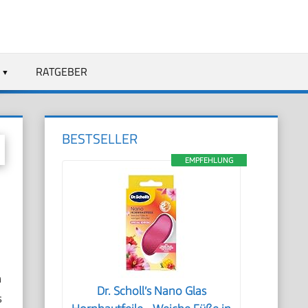
RATGEBER
BESTSELLER
EMPFEHLUNG
h
Dr. Scholl’s Nano Glas
s