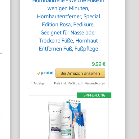
Hornhautfeile - Weiche Füße in
wenigen Minuten,
Hornhautentferner, Special
Edition Rosa, Pediküre,
Geeignet für Nasse oder
Trockene Füße, Hornhaut
Entfernen Fuß, Fußpflege
9,99 €
Bei Amazon ansehen
*
Anzeige
Preis inkl. MwSt., zzgl. Versandkosten
EMPFEHLUNG
.