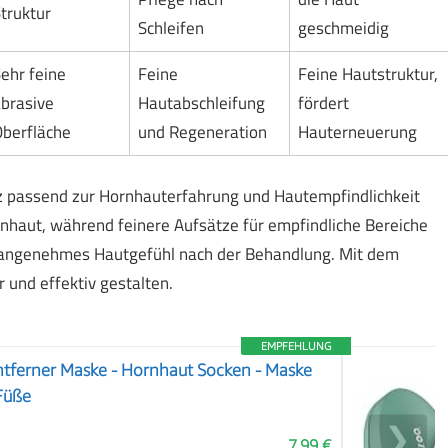
truktur
Schleifen
geschmeidig
ehr feine
Feine
Feine Hautstruktur,
brasive
Hautabschleifung
fördert
berfläche
und Regeneration
Hauterneuerung
 passend zur Hornhauterfahrung und Hautempfindlichkeit
nhaut, während feinere Aufsätze für empfindliche Bereiche
in angenehmes Hautgefühl nach der Behandlung. Mit dem
 und effektiv gestalten.
EMPFEHLUNG
ntferner Maske - Hornhaut Socken - Maske
 Füße
❯
7,99 €