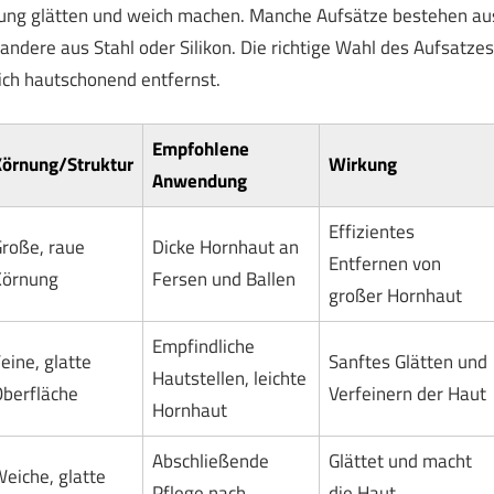
dlung glätten und weich machen. Manche Aufsätze bestehen au
ndere aus Stahl oder Silikon. Die richtige Wahl des Aufsatzes
eich hautschonend entfernst.
Empfohlene
örnung/Struktur
Wirkung
Anwendung
Effizientes
roße, raue
Dicke Hornhaut an
Entfernen von
Körnung
Fersen und Ballen
großer Hornhaut
Empfindliche
eine, glatte
Sanftes Glätten und
Hautstellen, leichte
berfläche
Verfeinern der Haut
Hornhaut
Abschließende
Glättet und macht
eiche, glatte
Pflege nach
die Haut