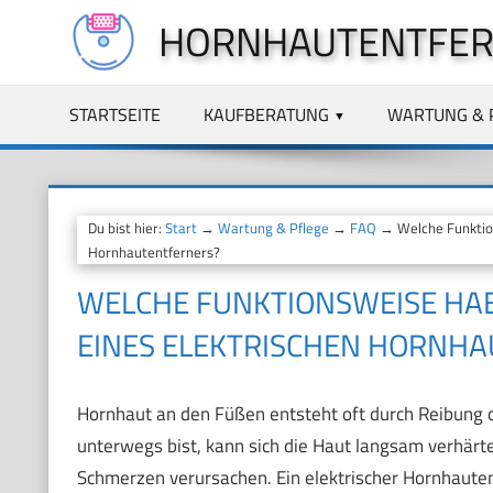
Zum
HORNHAUTENTFER
Inhalt
springen
STARTSEITE
KAUFBERATUNG
WARTUNG & 
Du bist hier:
Start
→
Wartung & Pflege
→
FAQ
→ Welche Funktion
Hornhautentferners?
WELCHE FUNKTIONSWEISE HAB
EINES ELEKTRISCHEN HORNH
Hornhaut an den Füßen entsteht oft durch Reibung o
unterwegs bist, kann sich die Haut langsam verhärt
Schmerzen verursachen. Ein elektrischer Hornhautent