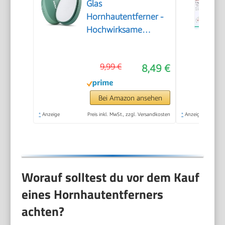
Glas
Hornhautentferner -
Hochwirksame
Hornhautfeile für
samtweiche Füsse -
9,99 €
8,49 €
Professionelle
Fußpflege sicher &
schnell Zur
Bei Amazon ansehen
Hornhautentfernung
*
Anzeige
Preis inkl. MwSt., zzgl. Versandkosten
*
Anzeige
auf nassen und
trockenen Füßen
Worauf solltest du vor dem Kauf
eines Hornhautentferners
achten?