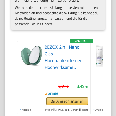
wenn die Anwendung mehr Zeit erfordert.
Wenn du dir unsicher bist, fang am besten mit sanften
Methoden an und beobachte die Wirkung. So kannst du
deine Routine langsam anpassen und die für dich
passende Lösung finden.
ANGEBOT
BEZOX 2in1 Nano
Glas
Hornhautentferner -
Hochwirksame
Hornhautfeile für
samtweiche Füsse -
9,99 €
8,49 €
Professionelle
Fußpflege sicher &
schnell Zur
Bei Amazon ansehen
Hornhautentfernung
*
Anzeige
Preis inkl. MwSt., zzgl. Versandkosten
*
Anzeige
auf nassen und