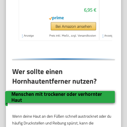
feuchtigkeitsspendende
6,95 €
Hornhaut Creme
pflegt sehr trockene
Haut mit Urea
Bei Amazon ansehen
*
Anzeige
Preis inkl. MwSt., zzgl. Versandkosten
*
Anzeige
Wer sollte einen
Hornhautentferner nutzen?
Menschen mit trockener oder verhornter
Haut
Wenn deine Haut an den Füßen schnell austrocknet oder du
häufig Druckstellen und Reibung spürst, kann die