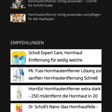
Hornhautentferner richtig anwenden – Schritt-
für-Schritt Guide
Hornhautentferner richtig anwenden und pflegen
für alle Hauttypen
EMPFEHLUNGEN
Scholl Expert Care, Hornhaut
Entfernung für seidig weiche
Füße,elektrischer Hornhautentferner
Mr. Fuss Hornhautentferner Lösung zur
schnell & Mühelos (mit
sanften Hornhautentfernung Schnell
Meeresmineralien Rolle für präzise Ergebnisse,1
erweichende Lotion 250ml No. 4 im
HornEx! Hornhautentferner extra stark
Gerät inkl. Rolle)1 Stück(1er Pack)
Plus Pack. Fußpflege Pediküre Set ohne
- 250 ml/entfernt die Hornhaut in 20
Schleifen mit Sofort-Effekt.
Minuten
Dr. Scholl’s Nano Glas Hornhautfeile -