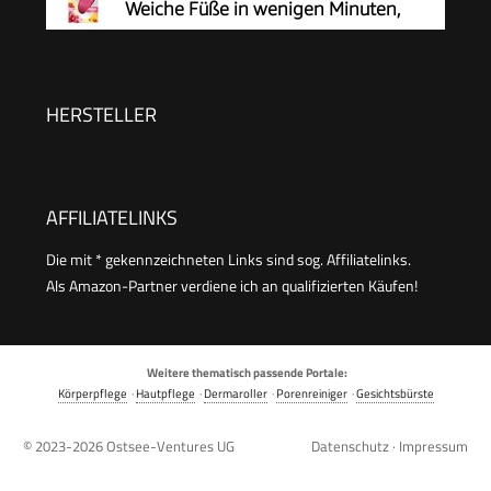
Weiche Füße in wenigen Minuten,
Hornhautentferner, Special Edition
Rosa, Pediküre, Geeignet für Nasse oder
Trockene Füße, Hornhaut Entfernen Fuß,
HERSTELLER
Fußpflege
AFFILIATELINKS
Die mit * gekennzeichneten Links sind sog. Affiliatelinks.
Als Amazon-Partner verdiene ich an qualifizierten Käufen!
Weitere thematisch passende Portale:
Körperpflege
·
Hautpflege
·
Dermaroller
·
Porenreiniger
·
Gesichtsbürste
© 2023-2026
Ostsee-Ventures UG
Datenschutz
·
Impressum