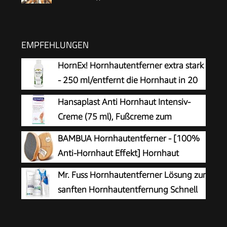
EMPFEHLUNGEN
HornEx! Hornhautentferner extra stark
- 250 ml/entfernt die Hornhaut in 20
Minuten
Hansaplast Anti Hornhaut Intensiv-
Creme (75 ml), Fußcreme zum
Hornhaut entfernen,
BAMBUA Hornhautentferner - [100%
feuchtigkeitsspendende Hornhaut Creme pflegt
Anti-Hornhaut Effekt] Hornhaut
sehr trockene Haut mit Urea
Entfernen Fuß - Zur Fußpflege für
Mr. Fuss Hornhautentferner Lösung zur
schöne Füße - Effektives Nano Glas -
sanften Hornhautentfernung Schnell
Professionelle Pediküre - Premium Bimsstein
erweichende Lotion 250ml No. 4 im
Fußpflege (Schwarz)
Plus Pack. Fußpflege Pediküre Set ohne