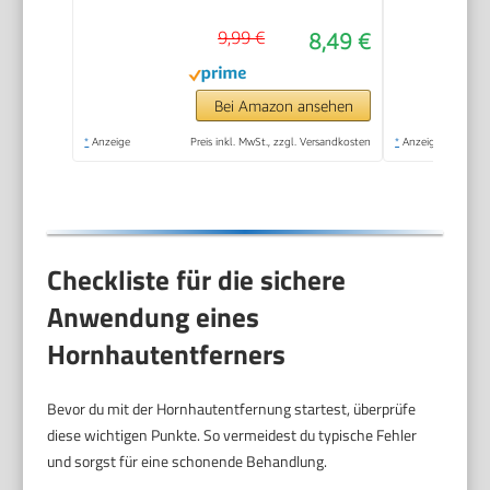
samtweiche Füsse -
9,99 €
8,49 €
Professionelle
Fußpflege sicher &
schnell Zur
Bei Amazon ansehen
Hornhautentfernung
*
Anzeige
Preis inkl. MwSt., zzgl. Versandkosten
*
Anzeige
auf nassen und
trockenen Füßen
Checkliste für die sichere
Anwendung eines
Hornhautentferners
Bevor du mit der Hornhautentfernung startest, überprüfe
diese wichtigen Punkte. So vermeidest du typische Fehler
und sorgst für eine schonende Behandlung.