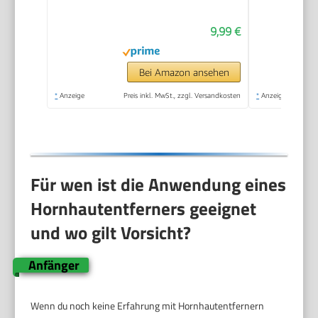
Special Edition Rosa,
9,99 €
Pediküre, Geeignet für
Nasse oder Trockene
Füße, Hornhaut
Bei Amazon ansehen
Entfernen Fuß,
*
Anzeige
Preis inkl. MwSt., zzgl. Versandkosten
*
Anzeige
Fußpflege
Für wen ist die Anwendung eines
Hornhautentferners geeignet
und wo gilt Vorsicht?
Anfänger
Wenn du noch keine Erfahrung mit Hornhautentfernern