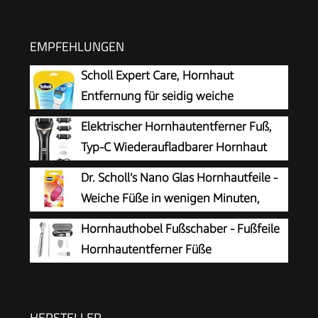
EMPFEHLUNGEN
Scholl Expert Care, Hornhaut
Entfernung für seidig weiche
Füße,elektrischer Hornhautentferner
Elektrischer Hornhautentferner Fuß,
schnell & Mühelos (mit
Typ-C Wiederaufladbarer Hornhaut
Meeresmineralien Rolle für präzise Ergebnisse,1
Entferner mit 3 Rollenköpfen, Pediküre
Dr. Scholl’s Nano Glas Hornhautfeile -
Gerät inkl. Rolle)1 Stück(1er Pack)
Werkzeug zur Entfernung von harter und
Weiche Füße in wenigen Minuten,
abgestorbener Haut
Hornhautentferner, Special Edition
Hornhauthobel Fußschaber - Fußfeile
Rosa, Pediküre, Geeignet für Nasse oder
Hornhautentferner Füße
Trockene Füße, Hornhaut Entfernen Fuß,
Hornhautrasierer - Edelstahl Fußraspel
Fußpflege
Harte Haut Ferse Hornhautentfernung Pediküre
Set für Hand Füße Fußpflege mit 10
HERSTELLER