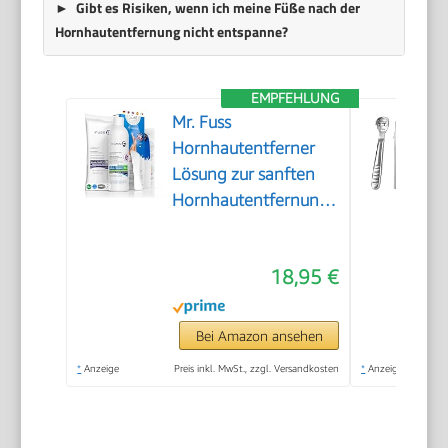
Gibt es Risiken, wenn ich meine Füße nach der
Hornhautentfernung nicht entspanne?
EMPFEHLUNG
Mr. Fuss
Hornhautentferner
Lösung zur sanften
Hornhautentfernung
Schnell erweichende
Lotion 250ml No. 4
18,95 €
im Plus Pack.
Fußpflege Pediküre
Set ohne Schleifen
Bei Amazon ansehen
mit Sofort-Effekt.
*
Anzeige
Preis inkl. MwSt., zzgl. Versandkosten
*
Anzeige