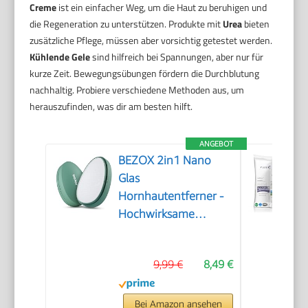
Creme
ist ein einfacher Weg, um die Haut zu beruhigen und
die Regeneration zu unterstützen. Produkte mit
Urea
bieten
zusätzliche Pflege, müssen aber vorsichtig getestet werden.
Kühlende Gele
sind hilfreich bei Spannungen, aber nur für
kurze Zeit. Bewegungsübungen fördern die Durchblutung
nachhaltig. Probiere verschiedene Methoden aus, um
herauszufinden, was dir am besten hilft.
ANGEBOT
BEZOX 2in1 Nano
Glas
Hornhautentferner -
Hochwirksame
Hornhautfeile für
samtweiche Füsse -
9,99 €
8,49 €
Professionelle
Fußpflege sicher &
schnell Zur
Bei Amazon ansehen