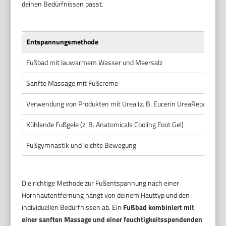
deinen Bedürfnissen passt.
Entspannungsmethode
A
Fußbad mit lauwarmem Wasser und Meersalz
F
Sanfte Massage mit Fußcreme
N
Verwendung von Produkten mit Urea (z. B. Eucerin UreaRepair)
T
Kühlende Fußgele (z. B. Anatomicals Cooling Foot Gel)
N
Fußgymnastik und leichte Bewegung
D
Die richtige Methode zur Fußentspannung nach einer
Hornhautentfernung hängt von deinem Hauttyp und den
individuellen Bedürfnissen ab. Ein
Fußbad kombiniert mit
einer sanften Massage und einer feuchtigkeitsspendenden