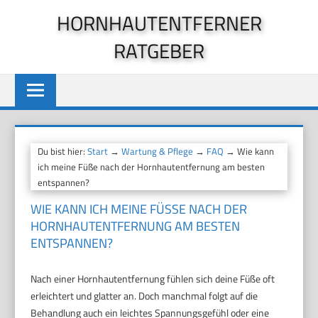
Zum
HORNHAUTENTFERNER
Inhalt
RATGEBER
springen
Du bist hier:
Start
→
Wartung & Pflege
→
FAQ
→ Wie kann
ich meine Füße nach der Hornhautentfernung am besten
entspannen?
WIE KANN ICH MEINE FÜSSE NACH DER H
ORNHAUTENTFERNUNG AM BESTEN E
NTSPANNEN?
Nach einer Hornhautentfernung fühlen sich deine Füße oft
erleichtert und glatter an. Doch manchmal folgt auf die
Behandlung auch ein leichtes Spannungsgefühl oder eine